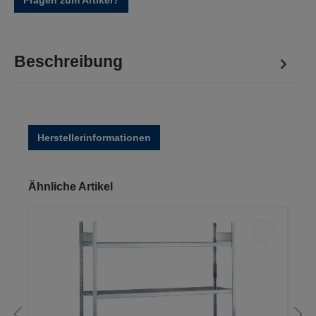
Fragen zum Artikel?
Beschreibung
Herstellerinformationen
Produktgalerie überspringen
Ähnliche Artikel