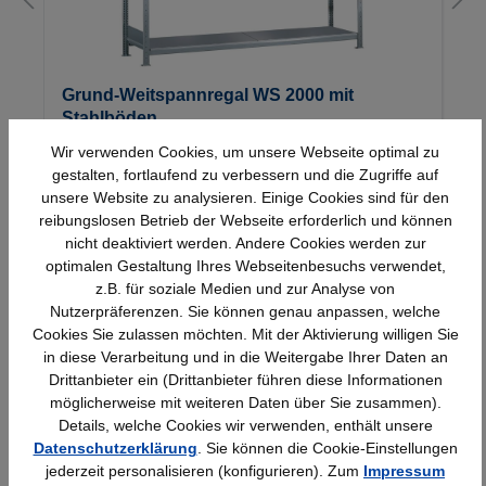
Grund-Weitspannregal WS 2000 mit
Stahlböden
Wir verwenden Cookies, um unsere Webseite optimal zu
gestalten, fortlaufend zu verbessern und die Zugriffe auf
Details
380,80 €*
unsere Website zu analysieren. Einige Cookies sind für den
reibungslosen Betrieb der Webseite erforderlich und können
nicht deaktiviert werden. Andere Cookies werden zur
optimalen Gestaltung Ihres Webseitenbesuchs verwendet,
z.B. für soziale Medien und zur Analyse von
Nutzerpräferenzen. Sie können genau anpassen, welche
Cookies Sie zulassen möchten. Mit der Aktivierung willigen Sie
in diese Verarbeitung und in die Weitergabe Ihrer Daten an
Schnelle Lieferung
Topmarken
Drittanbieter ein (Drittanbieter führen diese Informationen
Bundesweit
Faire Preise
möglicherweise mit weiteren Daten über Sie zusammen).
Details, welche Cookies wir verwenden, enthält unsere
Datenschutzerklärung
. Sie können die Cookie-Einstellungen
jederzeit personalisieren (konfigurieren). Zum
Impressum