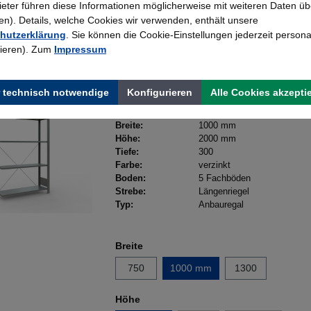
bieter führen diese Informationen möglicherweise mit weiteren Daten üb
Details
). Details, welche Cookies wir verwenden, enthält unsere
hutzerklärung
. Sie können die Cookie-Einstellungen jederzeit persona
rieren). Zum
Impressum
Schulte Anbau Steckregal MU
 technisch notwendige
Konfigurieren
Alle Cookies akzepti
B 1000 x T 300 x H 2000 mm, 
Fachböden, Längenriegel, ver
Breite:
1000 mm
Höhe:
2000 mm
Tiefe:
300
Farbe:
verzinkt
Boden:
5 Fachböden
Strebe:
Längenriegel
Typ:
Anbauregal
Breite
750
1000 mm
1300
Höhe