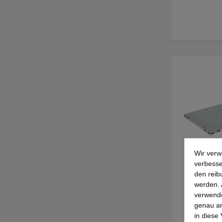
Wir verw
verbesse
den reib
werden. 
verwende
genau an
in diese