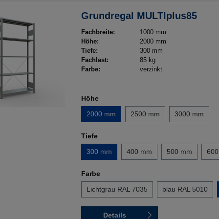
Grundregal MULTIplus85
Fachbreite:
1000 mm
Höhe:
2000 mm
Tiefe:
300 mm
Fachlast:
85 kg
Farbe:
verzinkt
Höhe
2000 mm
2500 mm
3000 mm
Tiefe
300 mm
400 mm
500 mm
60
Farbe
Lichtgrau RAL 7035
blau RAL 5010
Details