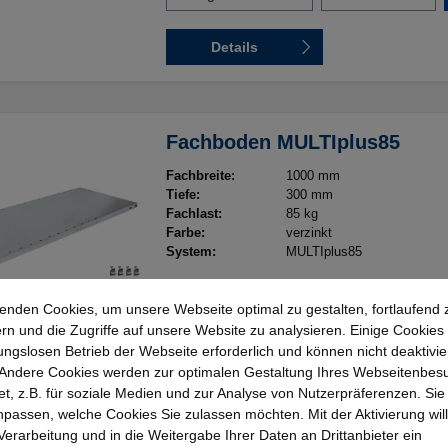
Details
Fachboden MULTIplus85
Fachbreite:
1000 mm
Tiefe:
300 mm
Fachlast:
85 kg
Farbe:
verzinkt
System:
MULTIplus85
enden Cookies, um unsere Webseite optimal zu gestalten, fortlaufend 
Tiefe
rn und die Zugriffe auf unsere Website zu analysieren. Einige Cookies 
300 mm
400 mm
500 mm
60
ungslosen Betrieb der Webseite erforderlich und können nicht deaktivie
Andere Cookies werden zur optimalen Gestaltung Ihres Webseitenbes
Farbe
t, z.B. für soziale Medien und zur Analyse von Nutzerpräferenzen. Si
passen, welche Cookies Sie zulassen möchten. Mit der Aktivierung will
Lichtgrau RAL 7035
verzinkt
 Verarbeitung und in die Weitergabe Ihrer Daten an Drittanbieter ein