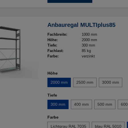
Anbauregal MULTIplus85
Fachbreite:
1000 mm
Höhe:
2000 mm
Tiefe:
300 mm
Fachlast:
85 kg
Farbe:
verzinkt
Höhe
2000 mm
2500 mm
3000 mm
Tiefe
300 mm
400 mm
500 mm
60
Farbe
Lichtgrau RAL 7035
blau RAL 5010