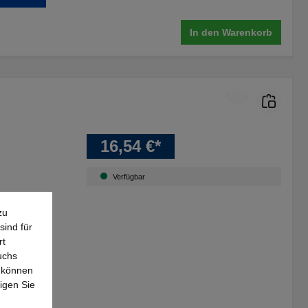
In den Warenkorb
16,54 €*
Verfügbar
zu
sind für
0 mm
rt
uchs
e können
igen Sie