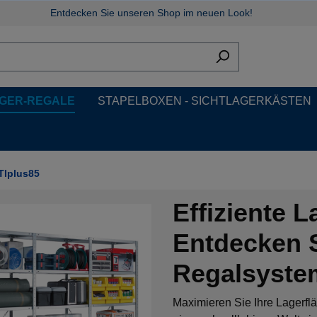
Entdecken Sie unseren Shop im neuen Look!
GER-REGALE
STAPELBOXEN - SICHTLAGERKÄSTEN
Iplus85
Effiziente 
Entdecken S
Regalsyste
Maximieren Sie Ihre Lagerflä