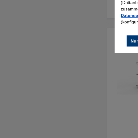
(Drittan
zusammen
Datensc
(konfigu
Nur