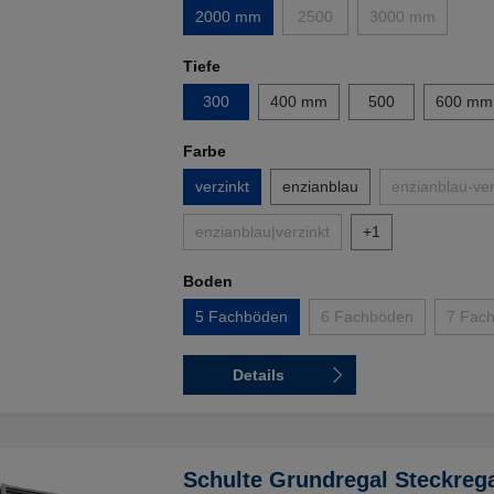
2000 mm
2500
3000 mm
(Diese Option ist zurzeit nicht 
(Diese Option is
Tiefe
300
400 mm
500
600 mm
Farbe
verzinkt
enzianblau
enzianblau-ver
(
enzianblau|verzinkt
+
1
(Diese Option ist zurzeit nicht verfügbar
Boden
5 Fachböden
6 Fachböden
7 Fac
(Diese Option ist zurz
Details
Schulte Grundregal Steckreg