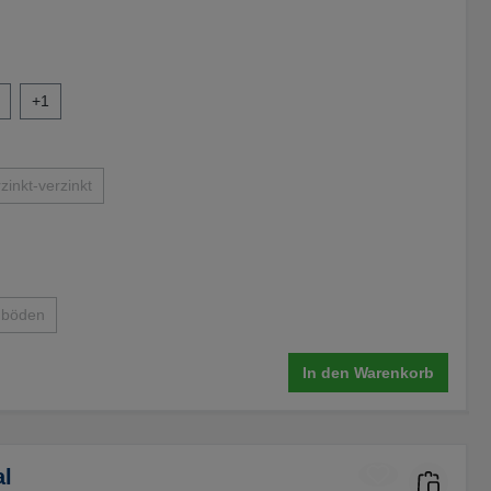
verfügbar.)
t zurzeit nicht verfügbar.)
+
1
zinkt-verzinkt
Diese Option ist zurzeit nicht verfügbar.)
.)
hböden
eit nicht verfügbar.)
(Diese Option ist zurzeit nicht verfügbar.)
In den Warenkorb
al