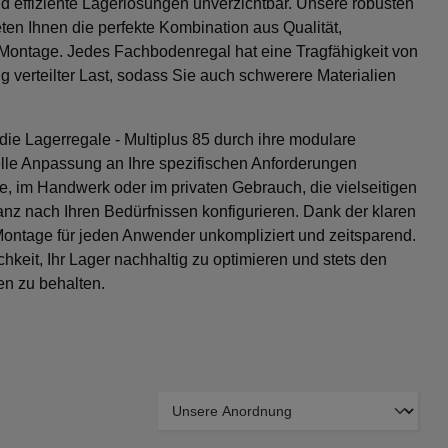
nd effiziente Lagerlösungen unverzichtbar. Unsere robusten
eten Ihnen die perfekte Kombination aus Qualität,
r Montage. Jedes Fachbodenregal hat eine Tragfähigkeit von
ig verteilter Last, sodass Sie auch schwerere Materialien
ie Lagerregale - Multiplus 85 durch ihre modulare
elle Anpassung an Ihre spezifischen Anforderungen
rie, im Handwerk oder im privaten Gebrauch, die vielseitigen
nz nach Ihren Bedürfnissen konfigurieren. Dank der klaren
 Montage für jeden Anwender unkompliziert und zeitsparend.
chkeit, Ihr Lager nachhaltig zu optimieren und stets den
en zu behalten.