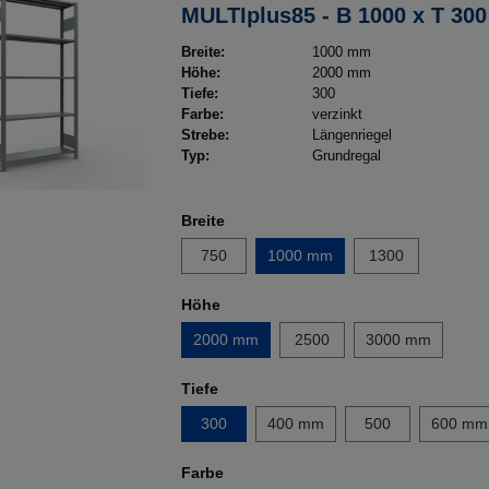
MULTIplus85 - B 1000 x T 300 x H 2000
mm, 5 Fachböden, Längenrieg
Breite:
1000 mm
verzinkt
Höhe:
2000 mm
Tiefe:
300
Farbe:
verzinkt
Strebe:
Längenriegel
Typ:
Grundregal
Breite
750
1000 mm
1300
Höhe
2000 mm
2500
3000 mm
Tiefe
300
400 mm
500
600 mm
Farbe