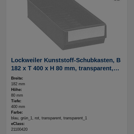
Lockweiler Kunststoff-Schubkasten, B
182 x T 400 x H 80 mm, transparent,
Typ D-4
Breite:
182 mm
Höhe:
80 mm
Tiefe:
400 mm
Farbe:
blau
, grün_1
, rot
, transparent
, transparent_1
eClass:
21100420