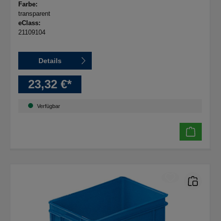
Schubkästen D 3-5
Farbe:
transparent
eClass:
21109104
Details
23,32 €*
Verfügbar