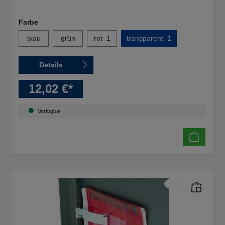
Farbe
blau
grün
rot_1
transparent_1
Details
12,02 €*
Verfügbar