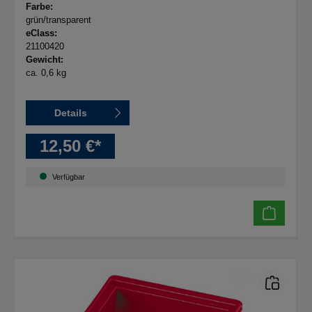
Farbe:
grün/transparent
eClass:
21100420
Gewicht:
ca. 0,6 kg
Details
12,50 €*
Verfügbar