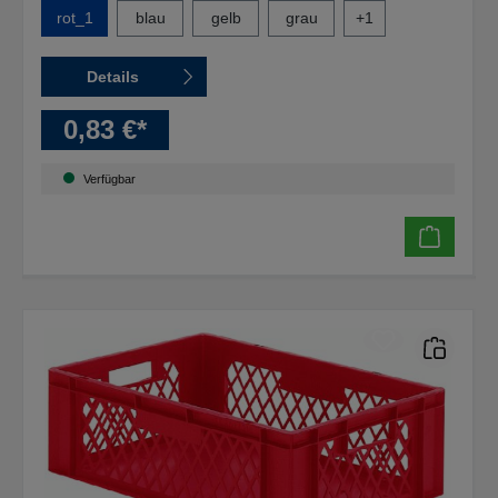
rot_1
blau
gelb
grau
+
1
Details
0,83 €*
Verfügbar