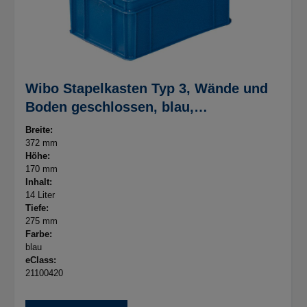
Wibo Stapelkasten Typ 3, Wände und
Boden geschlossen, blau,
372x275x170mm, Inhalt 14 Liter
Breite:
372 mm
Höhe:
170 mm
Inhalt:
14 Liter
Tiefe:
275 mm
Farbe:
blau
eClass:
21100420