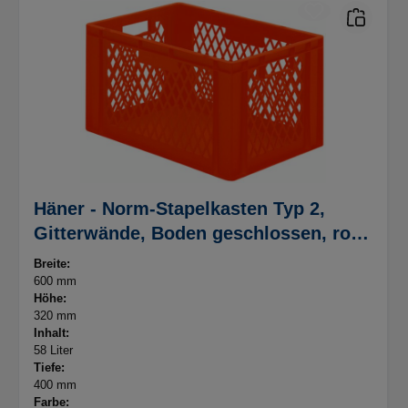
Häner - Norm-Stapelkasten Typ 2,
Gitterwände, Boden geschlossen, rot,
600x400x320mm
Breite:
600 mm
Höhe:
320 mm
Inhalt:
58 Liter
Tiefe:
400 mm
Farbe: