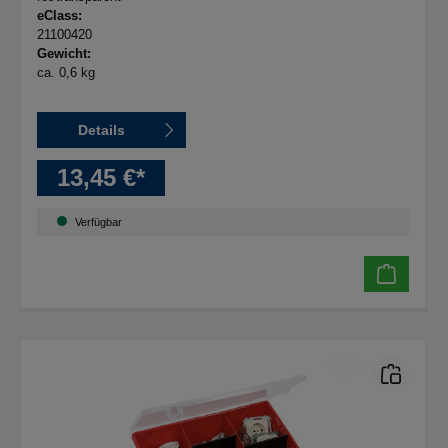
eClass:
21100420
Gewicht:
ca. 0,6 kg
Details
13,45 €*
Verfügbar