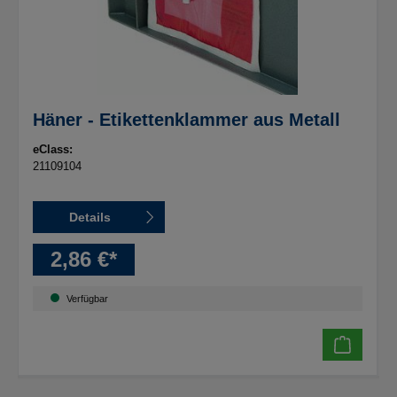
Häner - Etikettenklammer aus Metall
eClass:
21109104
Details
2,86 €*
Verfügbar