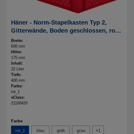
Häner - Norm-Stapelkasten Typ 2,
Gitterwände, Boden geschlossen, rot,
600x400x175mm
Breite:
600 mm
Höhe:
175 mm
Inhalt:
32 Liter
Tiefe:
400 mm
Farbe:
rot_1
eClass:
21100420
Farbe
rot_1
blau
gelb
grau
+
1