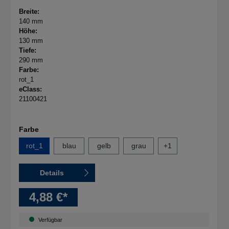
Breite:
140 mm
Höhe:
130 mm
Tiefe:
290 mm
Farbe:
rot_1
eClass:
21100421
Farbe
rot_1
blau
gelb
grau
+
1
Details
4,88 €*
Verfügbar