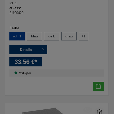
rot_1
eClass:
21100420
Farbe
rot_1
blau
gelb
grau
+
1
Details
33,56 €*
Verfügbar