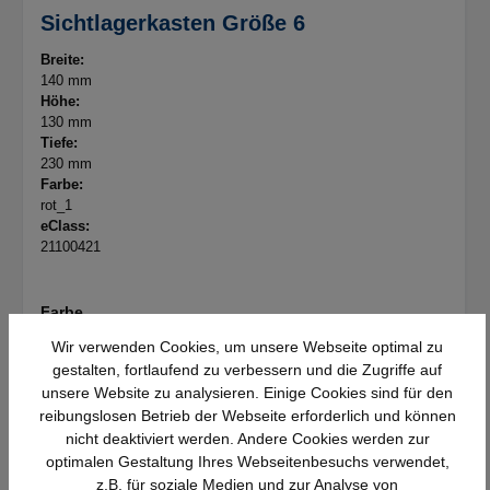
Sichtlagerkasten Größe 6
Breite:
140 mm
Höhe:
130 mm
Tiefe:
230 mm
Farbe:
rot_1
eClass:
21100421
Farbe
Wir verwenden Cookies, um unsere Webseite optimal zu
rot_1
blau
gelb
grau
+
1
gestalten, fortlaufend zu verbessern und die Zugriffe auf
unsere Website zu analysieren. Einige Cookies sind für den
Details
reibungslosen Betrieb der Webseite erforderlich und können
nicht deaktiviert werden. Andere Cookies werden zur
3,21 €*
optimalen Gestaltung Ihres Webseitenbesuchs verwendet,
z.B. für soziale Medien und zur Analyse von