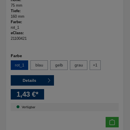
75 mm
Tiefe:
160 mm
Farbe:
rot_1
eClass:
21100421
Farbe
rot_1
blau
gelb
grau
+
1
Details
1,43 €*
Verfügbar