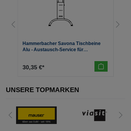
Hammerbacher Savona Tischbeine
H
Alu - Austausch-Service für
S
Verkettung
6
30,35 €*
7
UNSERE TOPMARKEN