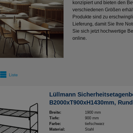
konzipiert und bieten den Be
verschiedenen Größen erhält
Produkte sind zu erschwingli
Lieferung, damit Sie Ihre No
Sie sich jetzt hochwertige Be
online.
Liste
Lüllmann Sicherheitsetagenbe
B2000xT900xH1430mm, Rundro
Liegeflächen als Einhängrah
Breite:
1900 mm
9005 tiefschwarz
Tiefe:
900 mm
Farbe:
tiefschwarz
Material:
Stahl