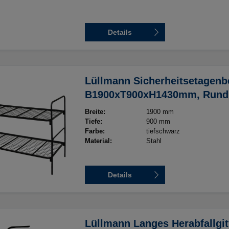
Details
Lüllmann Sicherheitsetagenbe
B1900xT900xH1430mm, Rundro
Liegeflächen als Einhängrah
Breite:
1900 mm
9005 tiefschwarz
Tiefe:
900 mm
Farbe:
tiefschwarz
Material:
Stahl
Details
Lüllmann Langes Herabfallgitt