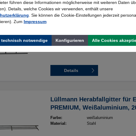
bieter führen diese Informationen möglicherweise mit weiteren Daten üb
). Details, welche Cookies wir verwenden, enthält unsere
Leiter und Herabfallgitter
hutzerklärung
. Sie können die Cookie-Einstellungen jederzeit persona
rieren). Zum
Impressum
Farbe:
weißaluminium
Material:
Stahl
 technisch notwendige
Konfigurieren
Alle Cookies akzepti
Details
Lüllmann Herabfallgitter für 
PREMIUM, Weißaluminium, 
Farbe:
weißaluminium
Material:
Stahl