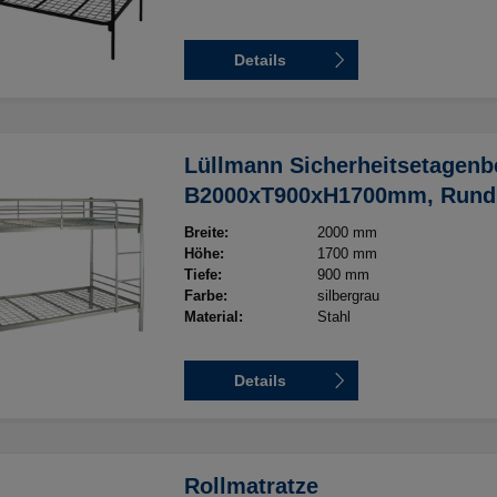
Details
Lüllmann Sicherheitsetagenbe
B2000xT900xH1700mm, Rundro
inkl. Leiter, Herabfallgitter, v
Breite:
2000 mm
hinten, silbergrau
Höhe:
1700 mm
Tiefe:
900 mm
Farbe:
silbergrau
Material:
Stahl
Details
Rollmatratze