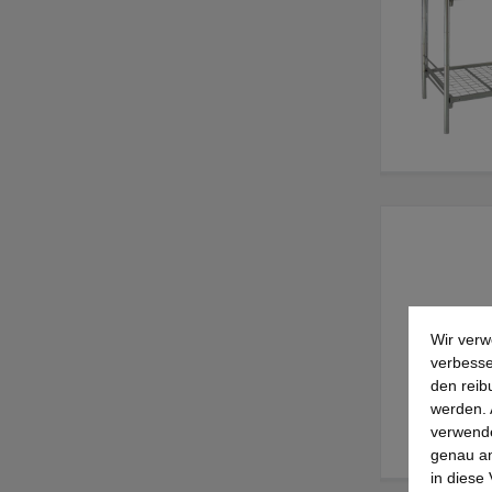
Wir verw
verbesse
den reib
werden. 
verwende
genau an
in diese