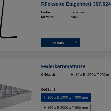
Rückseite Etagenbett 307.024
RAL 9005 tiefschwarz
Farbe:
tiefschwarz
Material:
Stahl
Details
Federkernmatratze
Größe_2:
H 160 x B 1900 x T 900 m
Größe_2
H 160 x B 1900 x T 900 mm
H 160 x B 2000 x T 900 mm