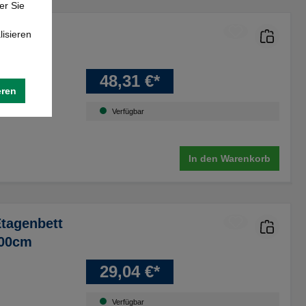
er Sie
lisieren
48,31 €*
eren
Verfügbar
In den Warenkorb
Etagenbett
200cm
29,04 €*
Verfügbar