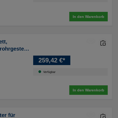
In den Warenkorb
tt,
hrgestell,
men, RAL
259,42 €*
Verfügbar
In den Warenkorb
er für