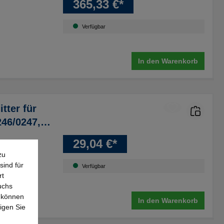
365,33 €*
Verfügbar
In den Warenkorb
tter für
246/0247,
29,04 €*
zu
sind für
Verfügbar
rt
uchs
e können
In den Warenkorb
igen Sie