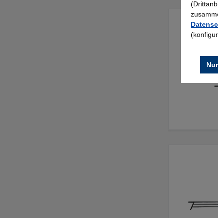
(Drittan
zusammen
Datensc
(konfigu
Nur