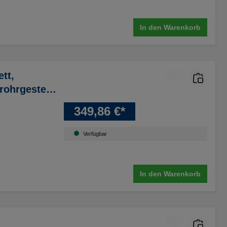
In den Warenkorb
tt,
hrgestell,
orne u.
349,86 €*
Verfügbar
In den Warenkorb