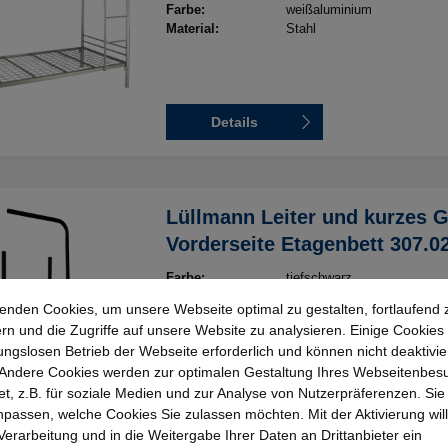
Farbe:
weißaluminium
Material:
Stahl
Details
Lüllmann Leiter und kurzes Gi
Vorderseite Etagenbett 307.0
RAL 9005 tiefschwarz
Farbe:
tiefschwarz
Material:
Stahl
enden Cookies, um unsere Webseite optimal zu gestalten, fortlaufend 
rn und die Zugriffe auf unsere Website zu analysieren. Einige Cookies 
ungslosen Betrieb der Webseite erforderlich und können nicht deaktivie
Andere Cookies werden zur optimalen Gestaltung Ihres Webseitenbes
t, z.B. für soziale Medien und zur Analyse von Nutzerpräferenzen. Si
Details
passen, welche Cookies Sie zulassen möchten. Mit der Aktivierung will
 Verarbeitung und in die Weitergabe Ihrer Daten an Drittanbieter ein