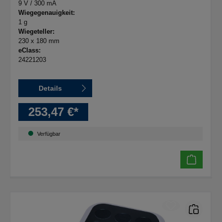
9 V / 300 mA
Wiegegenauigkeit:
1 g
Wiegeteller:
230 x 180 mm
eClass:
24221203
Details
253,47 €*
Verfügbar