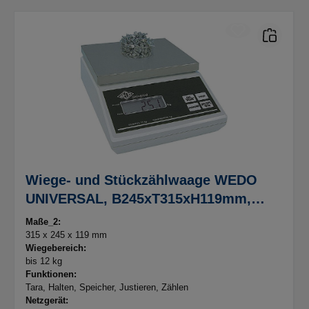
Wiege- und Stückzählwaage WEDO
UNIVERSAL, B245xT315xH119mm,
Wiegeteller 230 x 180mm
Maße_2:
315 x 245 x 119 mm
Wiegebereich:
bis 12 kg
Funktionen:
Tara, Halten, Speicher, Justieren, Zählen
Netzgerät: