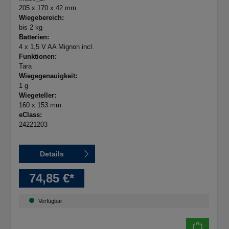
205 x 170 x 42 mm
Wiegebereich:
bis 2 kg
Batterien:
4 x 1,5 V AA Mignon incl.
Funktionen:
Tara
Wiegegenauigkeit:
1 g
Wiegeteller:
160 x 153 mm
eClass:
24221203
Details
74,85 €*
Verfügbar