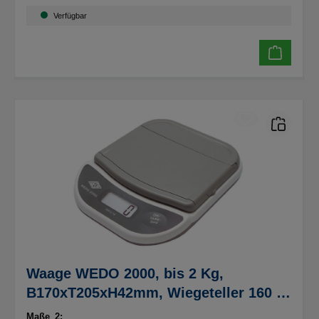
Verfügbar
Waage WEDO 2000, bis 2 Kg,
B170xT205xH42mm, Wiegeteller 160 x
153mm
Maße_2: