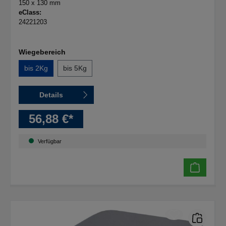
150 x 130 mm
eClass:
24221203
Wiegebereich
bis 2Kg
bis 5Kg
Details
56,88 €*
Verfügbar