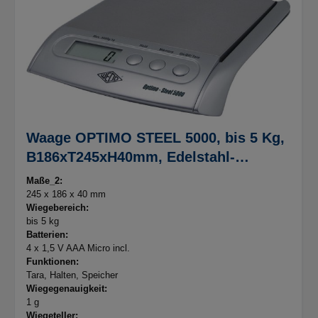
Waage OPTIMO STEEL 5000, bis 5 Kg,
B186xT245xH40mm, Edelstahl-
Wiegeteller 165x159mm
Maße_2:
245 x 186 x 40 mm
Wiegebereich:
bis 5 kg
Batterien:
4 x 1,5 V AAA Micro incl.
Funktionen:
Tara, Halten, Speicher
Wiegegenauigkeit:
1 g
Wiegeteller: