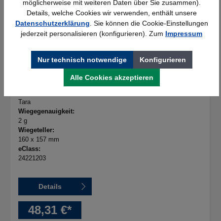
möglicherweise mit weiteren Daten über Sie zusammen).
Details, welche Cookies wir verwenden, enthält unsere
Waage EASY, bis 2 Kg
Datenschutzerklärung
. Sie können die Cookie-Einstellungen
jederzeit personalisieren (konfigurieren). Zum
Impressum
Maße_2:
207 x 160 x 41 mm
Wiegebereich:
Nur technisch notwendige
Konfigurieren
bis 2 kg
Batterien:
Alle Cookies akzeptieren
2 x 1,5 V AAA Micro incl.
Funktionen:
Tara
Wiegegenauigkeit:
2 g
Wiegeteller:
160 x 157 mm
eClass:
24221203
Details
48,31 €*