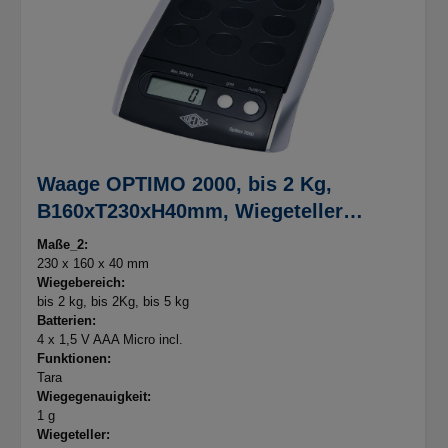
Waage OPTIMO 2000, bis 2 Kg,
B160xT230xH40mm, Wiegeteller
150x130mm
Maße_2:
230 x 160 x 40 mm
Wiegebereich:
bis 2 kg
, bis 2Kg
, bis 5 kg
Batterien:
4 x 1,5 V AAA Micro incl.
Funktionen:
Tara
Wiegegenauigkeit:
1 g
Wiegeteller: