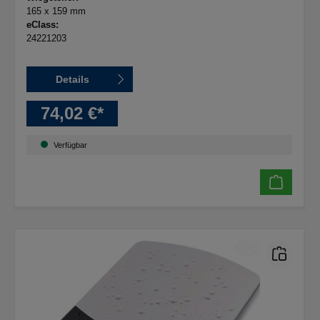
165 x 159 mm
eClass:
24221203
Details
74,02 €*
Verfügbar