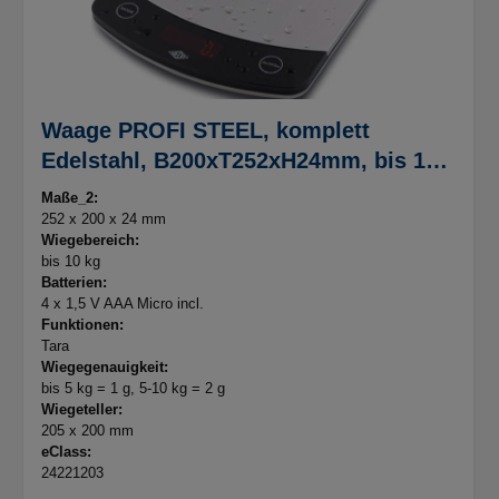
Waage PROFI STEEL, komplett
Edelstahl, B200xT252xH24mm, bis 10
Kg, Wiegeteller 205x200mm
Maße_2:
252 x 200 x 24 mm
Wiegebereich:
bis 10 kg
Batterien:
4 x 1,5 V AAA Micro incl.
Funktionen:
Tara
Wiegegenauigkeit:
bis 5 kg = 1 g, 5-10 kg = 2 g
Wiegeteller:
205 x 200 mm
eClass:
24221203