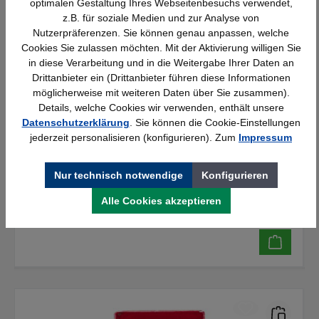
optimalen Gestaltung Ihres Webseitenbesuchs verwendet,
Breite:
z.B. für soziale Medien und zur Analyse von
400 mm
Höhe:
Nutzerpräferenzen. Sie können genau anpassen, welche
300 mm
Cookies Sie zulassen möchten. Mit der Aktivierung willigen Sie
Farbe:
in diese Verarbeitung und in die Weitergabe Ihrer Daten an
schwarz
Drittanbieter ein (Drittanbieter führen diese Informationen
eClass:
möglicherweise mit weiteren Daten über Sie zusammen).
21109104
Details, welche Cookies wir verwenden, enthält unsere
Datenschutzerklärung
. Sie können die Cookie-Einstellungen
jederzeit personalisieren (konfigurieren). Zum
Impressum
Details
6,55 €*
Nur technisch notwendige
Konfigurieren
Alle Cookies akzeptieren
Verfügbar