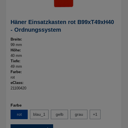
Häner Einsatzkasten rot B99xT49xH40
- Ordnungssystem
Breite:
99 mm
Höhe:
40 mm
Tiefe:
49 mm
Farbe:
rot
eClass:
21100420
Farbe
rot
blau_1
gelb
grau
+
1