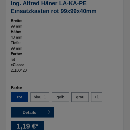
Ing. Alfred Häner LA-KA-PE
Einsatzkasten rot 99x99x40mm
Breite:
99 mm
Höhe:
40 mm
Tiefe:
99 mm
Farbe:
rot
eClass:
21100420
Farbe
rot
blau_1
gelb
grau
+
1
Details
1,19 €*