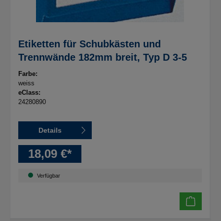
Etiketten für Schubkästen und
Trennwände 182mm breit, Typ D 3-5
Farbe:
weiss
eClass:
24280890
Details
18,09 €*
Verfügbar