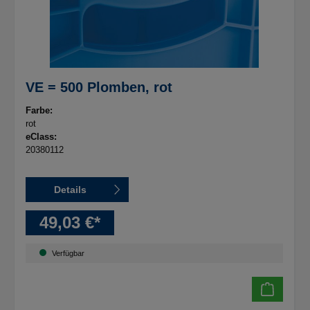
VE = 500 Plomben, rot
Farbe:
rot
eClass:
20380112
Details
49,03 €*
Verfügbar