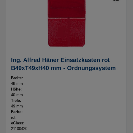
Ing. Alfred Häner Einsatzkasten rot
B49xT49xH40 mm - Ordnungssystem
Breite:
49 mm
Höhe:
40 mm
Tiefe:
49 mm
Farbe:
rot
eClass:
21100420