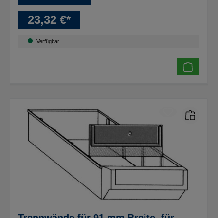
23,32 €*
Verfügbar
Trennwände für 91 mm Breite, für