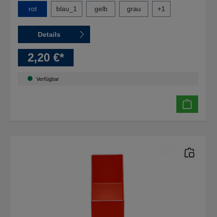
rot
blau_1
gelb
grau
+
1
Details
2,20 €*
Verfügbar