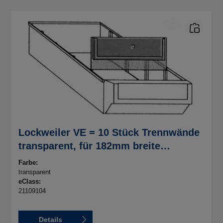
Lockweiler VE = 10 Stück Trennwände
transparent, für 182mm breite
Schubkästen D 3-5
Farbe:
transparent
eClass:
21109104
Details