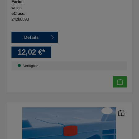
Farbe:
weiss
eClass:
24280890
Details
12,02 €*
Verfügbar