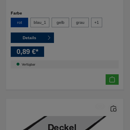
Farbe
rot
blau_1
gelb
grau
+
1
Details
0,89 €*
Verfügbar