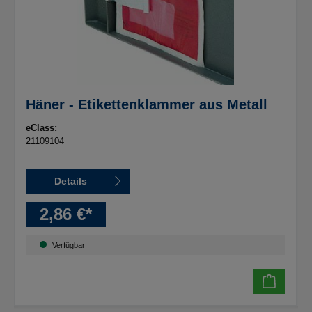
Häner - Etikettenklammer aus Metall
eClass:
21109104
Details
2,86 €*
Verfügbar