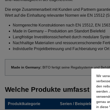
Die enge Zusammenarbeit mit Kunden und Partnern garantier
Wert auf die Einhaltung relevanter Normen wie EN 15512 (St
Normgerechte Konstruktionen nach EN 15512, EN 1563
Made in Germany – Produktion am Standort Bielefeld
Langfristige Investitionssicherheit durch modulare Syst
Nachhaltige Materialien und ressourcenschonende Fert
Individuelle Projektbetreuung und Fachberatung vor Ort
Made in Germany:
BITO fertigt seine Regalsysteme und Behälte
Wir verw
verbesse
den reib
Welche Produkte umfasst das B
werden. 
verwende
genau an
Produktkategorie
Serien / Beispiele
in diese