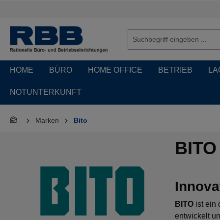
springen
Zur Hauptnavigation springen
HOME
BÜRO
HOME OFFICE
BETRIEB
LA
NOTUNTERKUNFT
Marken
Bito
BITO 
Innova
BITO
ist ein
entwickelt u