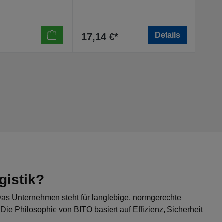
Details
17,14 €*
17,
gistik?
 Das Unternehmen steht für langlebige, normgerechte
ie Philosophie von BITO basiert auf Effizienz, Sicherheit