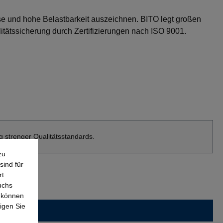
se und hohe Belastbarkeit auszeichnen. BITO legt großen
tätssicherung durch Zertifizierungen nach ISO 9001.
g strenger Qualitätsstandards.
zu
sind für
rt
uchs
e können
igen Sie