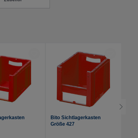
lagerkasten
Bito Sichtlagerkasten
Bito
Größe 427
Größ