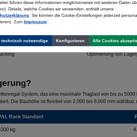
bieter führen diese Informationen möglicherweise mit weiteren Daten üb
Lagerung von Paletten,
). Details, welche Cookies wir verwenden, enthält unsere
hutzerklärung
. Sie können die Cookie-Einstellungen jederzeit persona
regal 38 mm
Lagereinrichtungen für 
rieren). Zum
Impressum
Lagerung von Langgut, 
 technisch notwendige
Konfigurieren
Alle Cookies akzepti
xen, Stapelbehälter
Materialhandling, Komm
racking
Optimierung von Lage
gerung?
ttenregal-System, das eine maximale Traglast von bis zu 5000 k
eit. Die Bauhöhe ist flexibel von 2.000 bis 8.000 mm wählbar, 
PAL Rack Standard
P
.000 kg
4