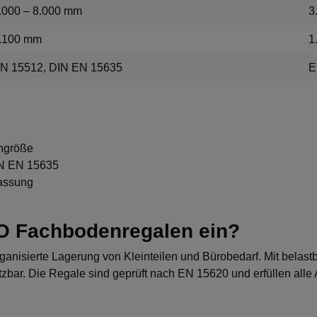
.000 – 8.000 mm
3
.100 mm
1
N 15512, DIN EN 15635
E
engröße
IN EN 15635
passung
ITO Fachbodenregalen ein?
anisierte Lagerung von Kleinteilen und Bürobedarf. Mit belast
tzbar. Die Regale sind geprüft nach EN 15620 und erfüllen alle 