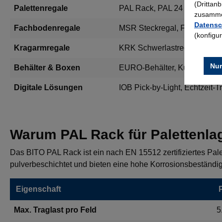
(Drittan
Palettenregale
PAL Rack, PAL 24
zusammen
Datensc
Fachbodenregale
MSR Steckregal, Fachboden
(konfigu
Kragarmregale
KRK Schwerlastregal
Nur
Behälter & Boxen
EURO-Behälter, Kunststoffbo
Digitale Lösungen
IOB Pick-by-Light, Echtzeit-T
Warum PAL Rack für Palettenla
Das BITO PAL Rack ist ein nach EN 15512 zertifiziertes Pale
pulverbeschichtet und bieten eine hohe Korrosionsbeständigk
Eigenschaft
Max. Traglast pro Feld
5