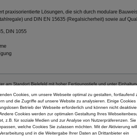
t praxisorientierte Lösungen, die sich durch modulare Bauwei
ahlregale) und DIN EN 15635 (Regalsicherheit) sowie auf Quali
5, DIN 1055
eme
igung
r am Standort Bielefeld mit hoher Fertigungstiefe und unter Einhaltun
enden Cookies, um unsere Webseite optimal zu gestalten, fortlaufend 
rn und die Zugriffe auf unsere Website zu analysieren. Einige Cookies 
ungslosen Betrieb der Webseite erforderlich und können nicht deaktivie
ITO-Sortiment?
Andere Cookies werden zur optimalen Gestaltung Ihres Webseitenbes
t, z.B. für soziale Medien und zur Analyse von Nutzerpräferenzen. Si
passen, welche Cookies Sie zulassen möchten. Mit der Aktivierung will
Einsatzbereich
 Verarbeitung und in die Weitergabe Ihrer Daten an Drittanbieter ein