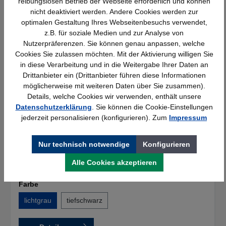
reibungslosen Betrieb der Webseite erforderlich und können
nicht deaktiviert werden. Andere Cookies werden zur
optimalen Gestaltung Ihres Webseitenbesuchs verwendet,
z.B. für soziale Medien und zur Analyse von
Nutzerpräferenzen. Sie können genau anpassen, welche
Cookies Sie zulassen möchten. Mit der Aktivierung willigen Sie
in diese Verarbeitung und in die Weitergabe Ihrer Daten an
Drittanbieter ein (Drittanbieter führen diese Informationen
möglicherweise mit weiteren Daten über Sie zusammen).
Details, welche Cookies wir verwenden, enthält unsere
Datenschutzerklärung
. Sie können die Cookie-Einstellungen
Lüllmann Prospektschrank, 5
jederzeit personalisieren (konfigurieren). Zum
Impressum
Schrägböden, B1000xT420xH1950mm,
lichtgrau
Nur technisch notwendige
Konfigurieren
Farbe:
lichtgrau
Alle Cookies akzeptieren
Farbe
lichtgrau
tiefschwarz