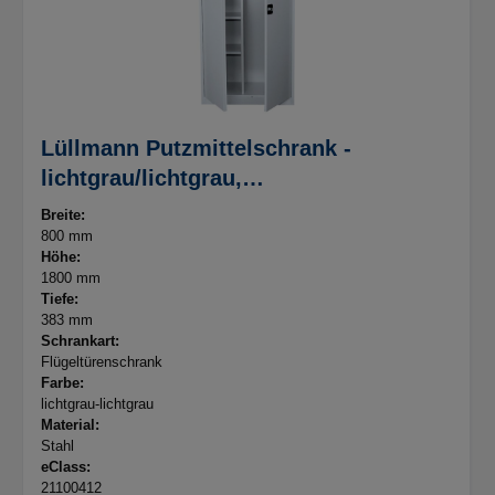
Lüllmann Putzmittelschrank -
lichtgrau/lichtgrau,
B800xT383xH1800mm
Breite:
800 mm
Höhe:
1800 mm
Tiefe:
383 mm
Schrankart:
Flügeltürenschrank
Farbe:
lichtgrau-lichtgrau
Material:
Stahl
eClass:
21100412