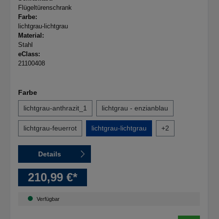
Flügeltürenschrank
Farbe:
lichtgrau-lichtgrau
Material:
Stahl
eClass:
21100408
Farbe
lichtgrau-anthrazit_1
lichtgrau - enzianblau
lichtgrau-feuerrot
lichtgrau-lichtgrau
+
2
Details
210,99 €*
Verfügbar