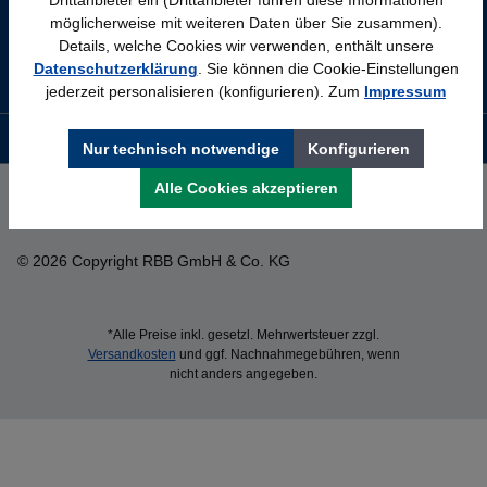
möglicherweise mit weiteren Daten über Sie zusammen).
Details, welche Cookies wir verwenden, enthält unsere
Datenschutzerklärung
. Sie können die Cookie-Einstellungen
jederzeit personalisieren (konfigurieren). Zum
Impressum
Newsletter
Nur technisch notwendige
Konfigurieren
Alle Cookies akzeptieren
Impressum
Datenschutz
Cookie-Einstellungen
© 2026 Copyright RBB GmbH & Co. KG
*Alle Preise inkl. gesetzl. Mehrwertsteuer zzgl.
Versandkosten
und ggf. Nachnahmegebühren, wenn
nicht anders angegeben.