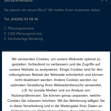
Service-Hotline
Sie planen ein neues Büro? Wir helfen Ihnen kostenlos dabei.
Tel. (04205) 63 59 40
Planungsservice
CAD-Planungsservice
Hochwertige Beratung
Vertrag widerrufen
(nur für Privatkunden)
Wir verwenden Cookies, um unsere Webseite optimal zu
gestalten, fortlaufend zu verbessern und die Zugriffe auf
Unsere Zahlungsarten
unsere Website zu analysieren. Einige Cookies sind für den
reibungslosen Betrieb der Webseite erforderlich und können
nicht deaktiviert werden. Andere Cookies werden zur
optimalen Gestaltung Ihres Webseitenbesuchs verwendet,
z.B. für soziale Medien und zur Analyse von
Nutzerpräferenzen. Sie können genau anpassen, welche
Cookies Sie zulassen möchten. Mit der Aktivierung willigen Sie
Wir versenden mit
in diese Verarbeitung und in die Weitergabe Ihrer Daten an
Drittanbieter ein (Drittanbieter führen diese Informationen