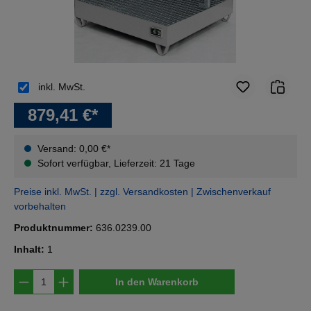
inkl. MwSt.
879,41 €*
Versand: 0,00 €*
Sofort verfügbar, Lieferzeit: 21 Tage
Preise inkl. MwSt. | zzgl. Versandkosten | Zwischenverkauf
vorbehalten
Produktnummer:
636.0239.00
Inhalt:
1
Produkt Anzahl: Gib den gewünschten Wert e
In den Warenkorb