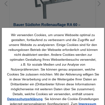
Bauer Südlohn Rollenauflage RA 60 –
Feuerverzinkt , steckbar, für 1 x 60 Liter-
Fass
Wir verwenden Cookies, um unsere Webseite optimal zu
gestalten, fortlaufend zu verbessern und die Zugriffe auf
120,31 €*
unsere Website zu analysieren. Einige Cookies sind für den
reibungslosen Betrieb der Webseite erforderlich und können
nicht deaktiviert werden. Andere Cookies werden zur
optimalen Gestaltung Ihres Webseitenbesuchs verwendet,
z.B. für soziale Medien und zur Analyse von
Nutzerpräferenzen. Sie können genau anpassen, welche
Cookies Sie zulassen möchten. Mit der Aktivierung willigen Sie
in diese Verarbeitung und in die Weitergabe Ihrer Daten an
Drittanbieter ein (Drittanbieter führen diese Informationen
Schnelle Lieferung
Topmarken
möglicherweise mit weiteren Daten über Sie zusammen).
Bundesweit
Faire Preise
Details, welche Cookies wir verwenden, enthält unsere
Datenschutzerklärung
. Sie können die Cookie-Einstellungen
jederzeit personalisieren (konfigurieren). Zum
Impressum