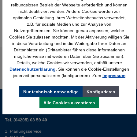
reibungslosen Betrieb der Webseite erforderlich und können
nicht deaktiviert werden. Andere Cookies werden zur
optimalen Gestaltung Ihres Webseitenbesuchs verwendet,
z.B. für soziale Medien und zur Analyse von
Erfahrung
Kostenlose Beratung
Nutzerpräferenzen. Sie können genau anpassen, welche
Bewährt seit 1958
(04205) 635940
Cookies Sie zulassen möchten. Mit der Aktivierung willigen Sie
in diese Verarbeitung und in die Weitergabe Ihrer Daten an
Drittanbieter ein (Drittanbieter führen diese Informationen
Über uns
möglicherweise mit weiteren Daten über Sie zusammen).
Details, welche Cookies wir verwenden, enthält unsere
Shop Service
Datenschutzerklärung
. Sie können die Cookie-Einstellungen
jederzeit personalisieren (konfigurieren). Zum
Impressum
Informationen
Nur technisch notwendige
Konfigurieren
Service-Hotline
Alle Cookies akzeptieren
Sie planen ein neues Büro? Wir helfen Ihnen kostenlos dabei.
Tel. (04205) 63 59 40
Planungsservice