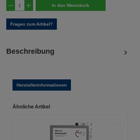
Produkt Anzahl: Gib den gewünschten Wert e
In den Warenkorb
Fragen zum Artikel?
Beschreibung
Herstellerinformationen
Produktgalerie überspringen
Ähnliche Artikel