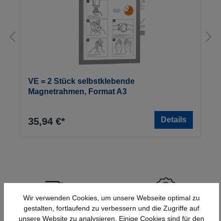
VE = 2 Stück selbstklebende
Magnetrahmen, Format A3
Details
35,94 €*
Wir verwenden Cookies, um unsere Webseite optimal zu
gestalten, fortlaufend zu verbessern und die Zugriffe auf
Schnelle Lieferung
Topmarken
unsere Website zu analysieren. Einige Cookies sind für den
Bundesweit
Faire Preise