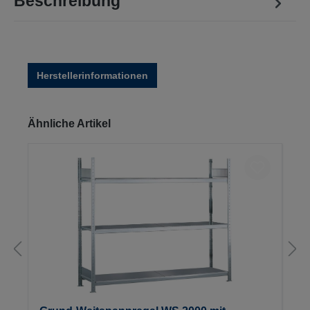
Beschreibung
Herstellerinformationen
Produktgalerie überspringen
Ähnliche Artikel