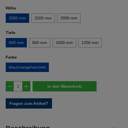
auswählen
Höhe
2000 mm
2500 mm
3000 mm
auswählen
Tiefe
600 mm
800 mm
1000 mm
1200 mm
auswählen
Farbe
blau/orange/verzinkt
Produkt Anzahl: Gib den gewünschten Wert e
In den Warenkorb
Fragen zum Artikel?