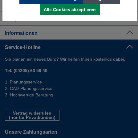
Über uns
Alle Cookies akzeptieren
Shop Service
Informationen
Service-Hotline
Sie planen ein neues Büro? Wir helfen Ihnen kostenlos dabei.
Tel. (04205) 63 59 40
Planungsservice
CAD-Planungsservice
Hochwertige Beratung
Vertrag widerrufen
(nur für Privatkunden)
Unsere Zahlungsarten