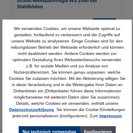
Grund-Weitspannregal WS 2000 mit
Stahlböden
Details
380,80 €*
Wir verwenden Cookies, um unsere Webseite optimal zu
gestalten, fortlaufend zu verbessern und die Zugriffe auf
unsere Website zu analysieren. Einige Cookies sind für den
reibungslosen Betrieb der Webseite erforderlich und können
nicht deaktiviert werden. Andere Cookies werden zur
optimalen Gestaltung Ihres Webseitenbesuchs verwendet,
z.B. für soziale Medien und zur Analyse von
Nutzerpräferenzen. Sie können genau anpassen, welche
Schnelle Lieferung
Topmarken
Cookies Sie zulassen möchten. Mit der Aktivierung willigen Sie
Bundesweit
Faire Preise
in diese Verarbeitung und in die Weitergabe Ihrer Daten an
Drittanbieter ein (Drittanbieter führen diese Informationen
möglicherweise mit weiteren Daten über Sie zusammen).
Details, welche Cookies wir verwenden, enthält unsere
Datenschutzerklärung
. Sie können die Cookie-Einstellungen
Erfahrung
Kostenlose Beratung
jederzeit personalisieren (konfigurieren). Zum
Impressum
Bewährt seit 1958
(04205) 635940
Nur technisch notwendige
Konfigurieren