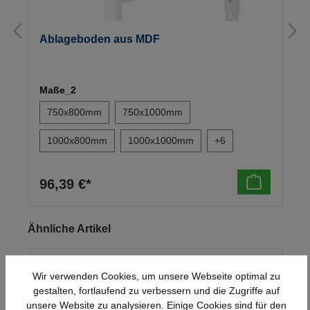
Ablageboden aus MDF
Maße_2
750x800mm
750x1000mm
1000x800mm
1000x1000mm
+
6
96,39 €*
Produktgalerie überspringen
Ähnliche Artikel
Wir verwenden Cookies, um unsere Webseite optimal zu
gestalten, fortlaufend zu verbessern und die Zugriffe auf
unsere Website zu analysieren. Einige Cookies sind für den