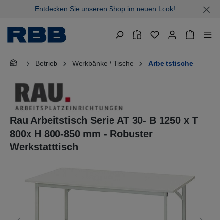
Entdecken Sie unseren Shop im neuen Look!
alt springen
Warenkor
Betrieb
Werkbänke / Tische
Arbeitstische
Rau Arbeitstisch Serie AT 30- B 1250 x T
800x H 800-850 mm - Robuster
Werkstatttisch
Bildergalerie überspringen