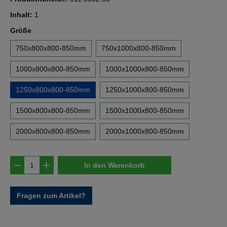
Inhalt:
1
auswählen
Größe
750x800x800-850mm
750x1000x800-850mm
1000x800x800-850mm
1000x1000x800-850mm
1250x800x800-850mm
1250x1000x800-850mm
1500x800x800-850mm
1500x1000x800-850mm
2000x800x800-850mm
2000x1000x800-850mm
Produkt Anzahl: Gib den gewünschten Wert e
In den Warenkorb
Fragen zum Artikel?