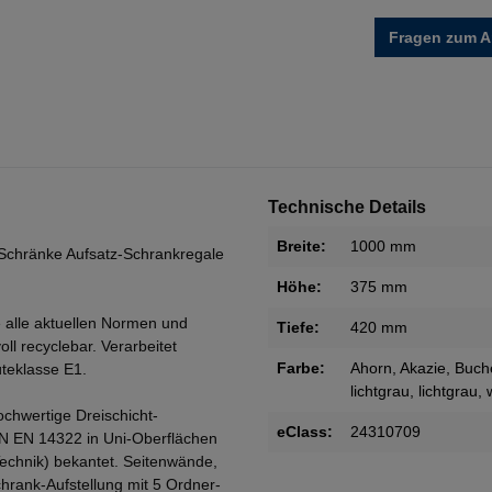
Fragen zum Ar
Technische Details
Breite:
1000 mm
Schränke Aufsatz-Schrankregale
Höhe:
375 mm
 alle aktuellen Normen und
Tiefe:
420 mm
oll recyclebar. Verarbeitet
Farbe:
Ahorn
, Akazie
, Buch
teklasse E1.
lichtgrau
, lichtgrau
, 
ochwertige Dreischicht-
eClass:
24310709
IN EN 14322 in Uni-Oberflächen
Technik) bekantet. Seitenwände,
rank-Aufstellung mit 5 Ordner-