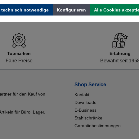
 technisch notwendige
Konfigurieren
Alle Cookies akzepti
Topmarken
Erfahrung
Faire Preise
Bewährt seit 195
Shop Service
artner für den Kauf von
Kontakt
Downloads
E-Business
tikeln für Büro, Lager,
Stahlschränke
Garantiebestimmungen