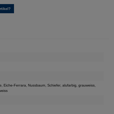
tikel?
e
, Eiche-Ferrara
, Nussbaum
, Schiefer
, alufarbig
, grauweiss
,
weiss