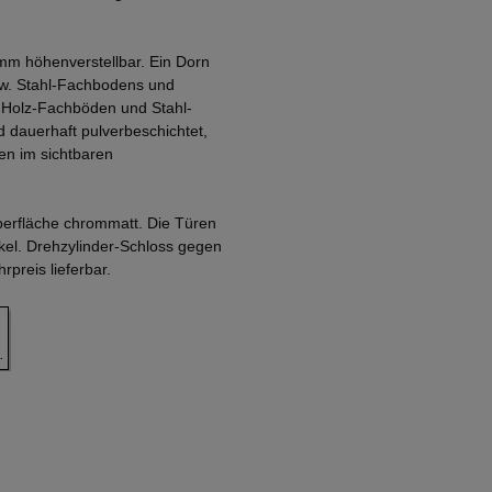
mm höhenverstellbar. Ein Dorn
zw. Stahl-Fachbodens und
. Holz-Fachböden und Stahl-
 dauerhaft pulverbeschichtet,
en im sichtbaren
Oberfläche chrommatt. Die Türen
nkel. Drehzylinder-Schloss gegen
preis lieferbar.