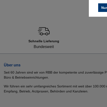
Nur
Schnelle Lieferung
Bundesweit
Über uns
Seit 60 Jahren sind wir von RBB der kompetente und zuverlässige P
Büro & Betriebseinrichtungen.
Wir führen ein sehr umfangreiches Sortiment mit weit über 100.000 Ar
Empfang, Betrieb, Arztpraxen, Behörden und Kanzleien.