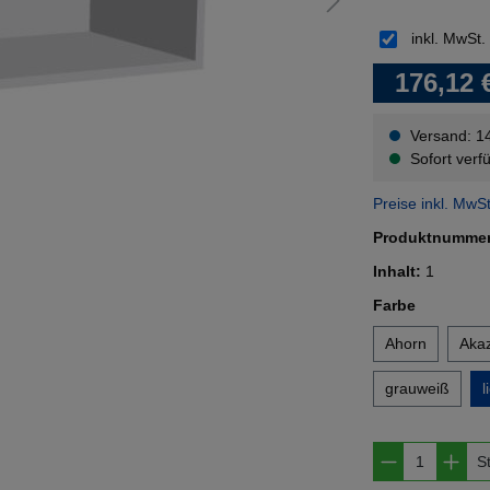
inkl. MwSt.
176,12 
Versand: 1
Sofort verfü
Preise inkl. MwS
Produktnumme
Inhalt:
1
auswähl
Farbe
Ahorn
Akaz
grauweiß
l
Produkt A
S