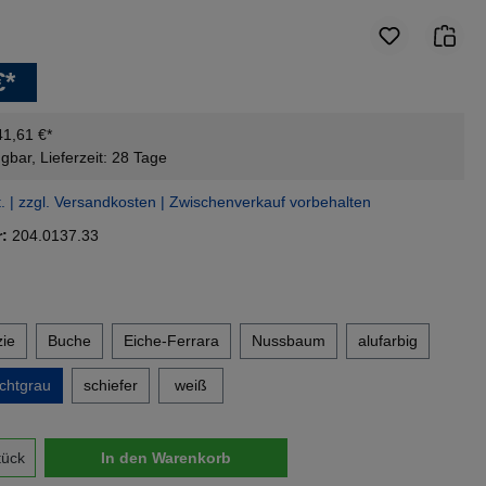
€*
41,61 €*
gbar, Lieferzeit: 28 Tage
t. | zzgl. Versandkosten | Zwischenverkauf vorbehalten
r:
204.0137.33
en
ie
Buche
Eiche-Ferrara
Nussbaum
alufarbig
ichtgrau
schiefer
weiß
nzahl: Gib den gewünschten Wert ein oder 
tück
In den Warenkorb