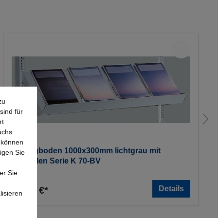
zu
sind für
rt
uchs
e können
Schrägboden 1000x300mm lichtgrau mit
igen Sie
Konsolen Serie K 70-BV
er Sie
Details
56,64 €*
lisieren