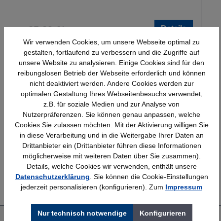
Details
25,23 €*
Wir verwenden Cookies, um unsere Webseite optimal zu
gestalten, fortlaufend zu verbessern und die Zugriffe auf
unsere Website zu analysieren. Einige Cookies sind für den
reibungslosen Betrieb der Webseite erforderlich und können
nicht deaktiviert werden. Andere Cookies werden zur
optimalen Gestaltung Ihres Webseitenbesuchs verwendet,
z.B. für soziale Medien und zur Analyse von
Nutzerpräferenzen. Sie können genau anpassen, welche
Schnelle Lieferung
Topmarken
Cookies Sie zulassen möchten. Mit der Aktivierung willigen Sie
Bundesweit
Faire Preise
in diese Verarbeitung und in die Weitergabe Ihrer Daten an
Drittanbieter ein (Drittanbieter führen diese Informationen
möglicherweise mit weiteren Daten über Sie zusammen).
Details, welche Cookies wir verwenden, enthält unsere
Erfahrung
Kostenlose Beratung
Datenschutzerklärung
. Sie können die Cookie-Einstellungen
Bewährt seit 1958
(04205) 635940
jederzeit personalisieren (konfigurieren). Zum
Impressum
Nur technisch notwendige
Konfigurieren
Über uns