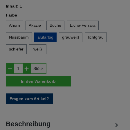
Inhalt:
1
auswählen
Farbe
Ahorn
Akazie
Buche
Eiche-Ferrara
Nussbaum
alufarbig
grauweiß
lichtgrau
schiefer
weiß
Produkt Anzahl: Gib den gewünschten Wert e
Stück
In den Warenkorb
Fragen zum Artikel?
Beschreibung