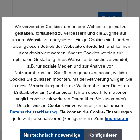
Details
25,23 €*
Wir verwenden Cookies, um unsere Webseite optimal zu
gestalten, fortlaufend zu verbessern und die Zugriffe auf
unsere Website zu analysieren. Einige Cookies sind für den
reibungslosen Betrieb der Webseite erforderlich und können
nicht deaktiviert werden. Andere Cookies werden zur
optimalen Gestaltung Ihres Webseitenbesuchs verwendet,
z.B. für soziale Medien und zur Analyse von
Nutzerpräferenzen. Sie können genau anpassen, welche
Schnelle Lieferung
Topmarken
Cookies Sie zulassen möchten. Mit der Aktivierung willigen Sie
Bundesweit
Faire Preise
in diese Verarbeitung und in die Weitergabe Ihrer Daten an
Drittanbieter ein (Drittanbieter führen diese Informationen
möglicherweise mit weiteren Daten über Sie zusammen).
Details, welche Cookies wir verwenden, enthält unsere
Erfahrung
Kostenlose Beratung
Datenschutzerklärung
. Sie können die Cookie-Einstellungen
Bewährt seit 1958
(04205) 635940
jederzeit personalisieren (konfigurieren). Zum
Impressum
Nur technisch notwendige
Konfigurieren
Über uns