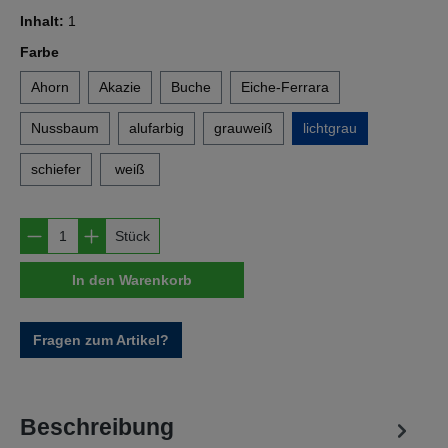
Inhalt:
1
auswählen
Farbe
Ahorn
Akazie
Buche
Eiche-Ferrara
Nussbaum
alufarbig
grauweiß
lichtgrau
schiefer
weiß
Produkt Anzahl: Gib den gewünschten Wert e
Stück
In den Warenkorb
Fragen zum Artikel?
Beschreibung