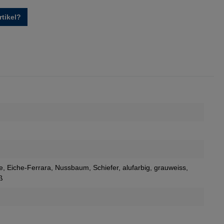
tikel?
e
, Eiche-Ferrara
, Nussbaum
, Schiefer
, alufarbig
, grauweiss
,
ß