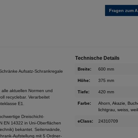
Fragen zum Ar
Technische Details
Breite:
600 mm
Schränke Aufsatz-Schrankregale
Höhe:
375 mm
 alle aktuellen Normen und
Tiefe:
420 mm
oll recyclebar. Verarbeitet
Farbe:
Ahorn
, Akazie
, Buch
teklasse E1.
lichtgrau
, weiss
, wei
ochwertige Dreischicht-
eClass:
24310709
IN EN 14322 in Uni-Oberflächen
Technik) bekantet. Seitenwände,
rank-Aufstellung mit 5 Ordner-