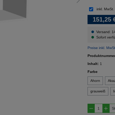
inkl. MwSt.
151,25 
Versand: 1
Sofort verfü
Preise inkl. MwS
Produktnumme
Inhalt:
1
auswähl
Farbe
Ahorn
Akaz
grauweiß
l
Produkt A
S