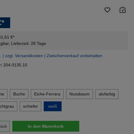
€*
41,61 €*
gbar, Lieferzeit: 28 Tage
t. | zzgl. Versandkosten | Zwischenverkauf vorbehalten
r:
204.0135.10
en
ie
Buche
Eiche-Ferrara
Nussbaum
alufarbig
ichtgrau
schiefer
weiß
nzahl: Gib den gewünschten Wert ein oder 
tück
In den Warenkorb