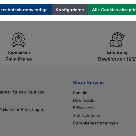
 technisch notwendige
Konfigurieren
Alle Cookies akzepti
Topmarken
Erfahrung
Faire Preise
Bewährt seit 195
Shop Service
artner für den Kauf von
Kontakt
Downloads
E-Business
tikeln für Büro, Lager,
Stahlschränke
Garantiebestimmungen