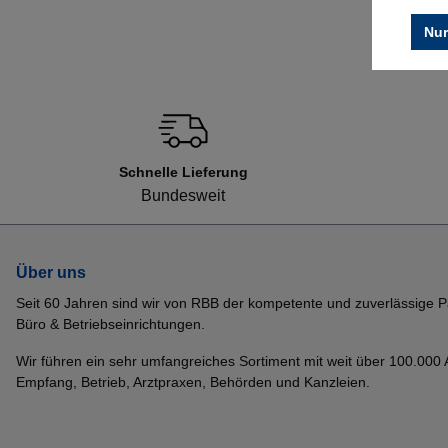
Nur
Schnelle Lieferung
Bundesweit
Über uns
Seit 60 Jahren sind wir von RBB der kompetente und zuverlässige P
Büro & Betriebseinrichtungen.
Wir führen ein sehr umfangreiches Sortiment mit weit über 100.000 Ar
Empfang, Betrieb, Arztpraxen, Behörden und Kanzleien.