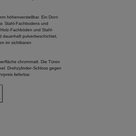
mm höhenverstellbar. Ein Dorn
zw. Stahl-Fachbodens und
. Holz-Fachböden und Stahl-
 dauerhaft pulverbeschichtet,
en im sichtbaren
Oberfläche chrommatt. Die Türen
nkel. Drehzylinder-Schloss gegen
preis lieferbar.