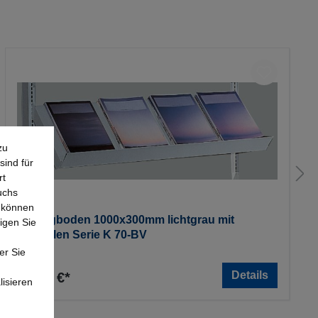
zu
sind für
rt
uchs
e können
Schrägboden 1000x300mm lichtgrau mit
igen Sie
Konsolen Serie K 70-BV
er Sie
Details
56,64 €*
lisieren