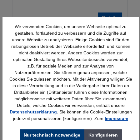
Details
25,23 €*
Wir verwenden Cookies, um unsere Webseite optimal zu
gestalten, fortlaufend zu verbessern und die Zugriffe auf
unsere Website zu analysieren. Einige Cookies sind für den
reibungslosen Betrieb der Webseite erforderlich und können
nicht deaktiviert werden. Andere Cookies werden zur
optimalen Gestaltung Ihres Webseitenbesuchs verwendet,
z.B. für soziale Medien und zur Analyse von
Nutzerpräferenzen. Sie können genau anpassen, welche
Schnelle Lieferung
Topmarken
Cookies Sie zulassen möchten. Mit der Aktivierung willigen Sie
Bundesweit
Faire Preise
in diese Verarbeitung und in die Weitergabe Ihrer Daten an
Drittanbieter ein (Drittanbieter führen diese Informationen
möglicherweise mit weiteren Daten über Sie zusammen).
Details, welche Cookies wir verwenden, enthält unsere
Erfahrung
Kostenlose Beratung
Datenschutzerklärung
. Sie können die Cookie-Einstellungen
Bewährt seit 1958
(04205) 635940
jederzeit personalisieren (konfigurieren). Zum
Impressum
Nur technisch notwendige
Konfigurieren
Über uns