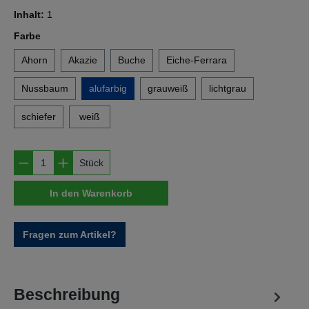
Inhalt:
1
auswählen
Farbe
Ahorn
Akazie
Buche
Eiche-Ferrara
Nussbaum
alufarbig
grauweiß
lichtgrau
schiefer
weiß
Produkt Anzahl: Gib den gewünschten Wert e
Stück
In den Warenkorb
Fragen zum Artikel?
Beschreibung