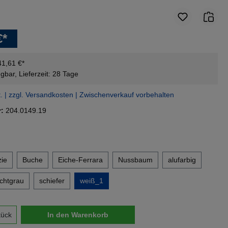
€*
41,61 €*
gbar, Lieferzeit: 28 Tage
t. | zzgl. Versandkosten | Zwischenverkauf vorbehalten
r:
204.0149.19
en
ie
Buche
Eiche-Ferrara
Nussbaum
alufarbig
ichtgrau
schiefer
weiß_1
nzahl: Gib den gewünschten Wert ein oder 
tück
In den Warenkorb