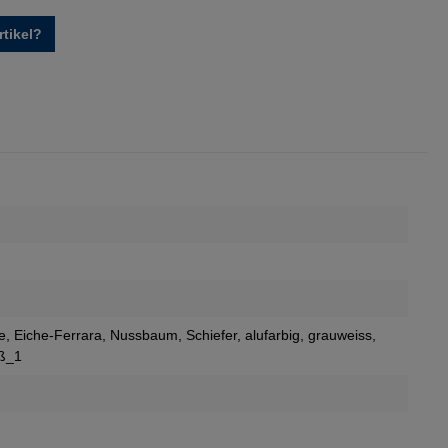
tikel?
e
, Eiche-Ferrara
, Nussbaum
, Schiefer
, alufarbig
, grauweiss
,
iß_1