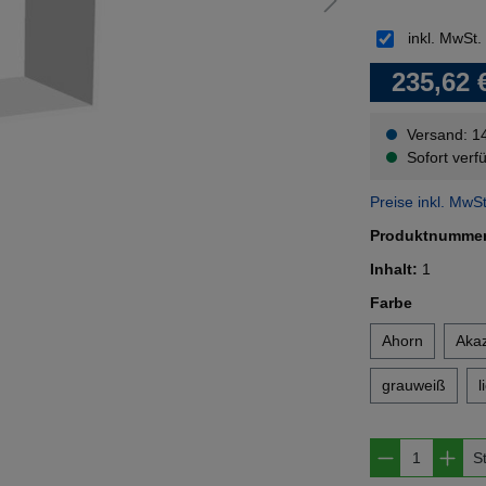
inkl. MwSt.
235,62 
Versand: 1
Sofort verfü
Preise inkl. MwS
Produktnumme
Inhalt:
1
auswähl
Farbe
Ahorn
Akaz
grauweiß
l
Produkt A
S