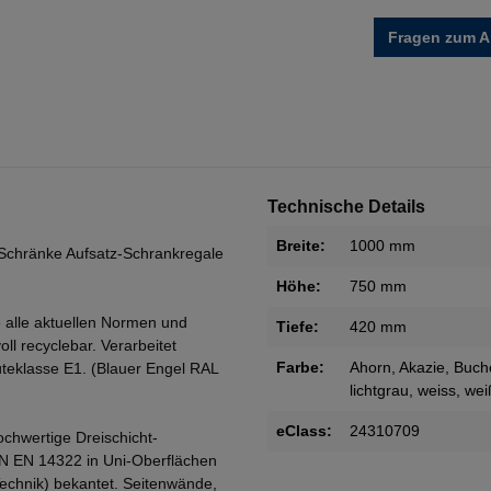
Fragen zum Ar
Technische Details
Breite:
1000 mm
Schränke Aufsatz-Schrankregale
Höhe:
750 mm
 alle aktuellen Normen und
Tiefe:
420 mm
oll recyclebar. Verarbeitet
Farbe:
Ahorn
, Akazie
, Buch
teklasse E1. (Blauer Engel RAL
lichtgrau
, weiss
, we
eClass:
24310709
ochwertige Dreischicht-
IN EN 14322 in Uni-Oberflächen
Technik) bekantet. Seitenwände,