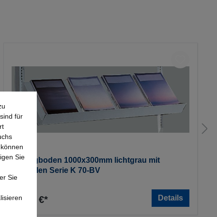
zu
sind für
rt
uchs
e können
igen Sie
Schrägboden 1000x300mm lichtgrau mit
Konsolen Serie K 70-BV
er Sie
lisieren
Details
56,64 €*