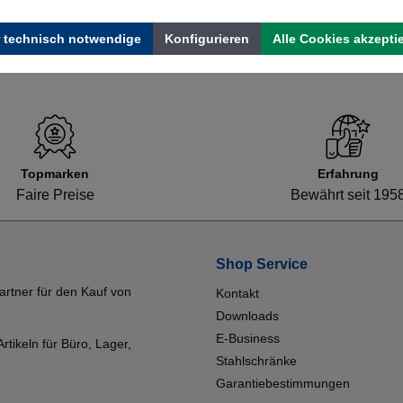
 technisch notwendige
Konfigurieren
Alle Cookies akzepti
Topmarken
Erfahrung
Faire Preise
Bewährt seit 195
Shop Service
artner für den Kauf von
Kontakt
Downloads
E-Business
tikeln für Büro, Lager,
Stahlschränke
Garantiebestimmungen