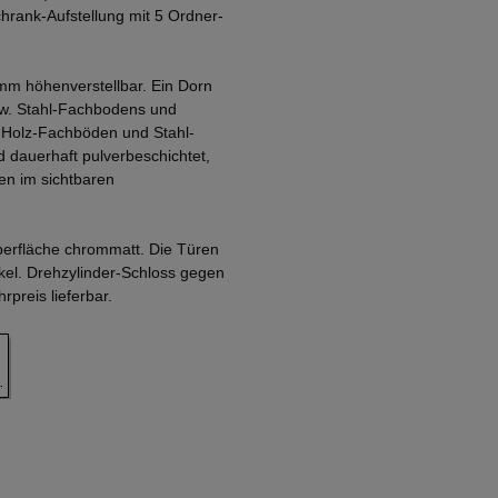
rank-Aufstellung mit 5 Ordner-
mm höhenverstellbar. Ein Dorn
zw. Stahl-Fachbodens und
. Holz-Fachböden und Stahl-
 dauerhaft pulverbeschichtet,
en im sichtbaren
Oberfläche chrommatt. Die Türen
nkel. Drehzylinder-Schloss gegen
preis lieferbar.