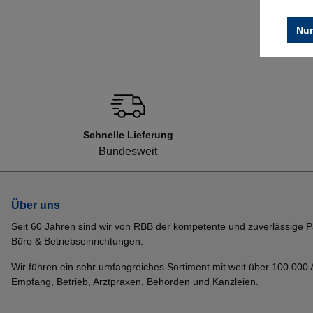
Nur
Schnelle Lieferung
Bundesweit
Über uns
Seit 60 Jahren sind wir von RBB der kompetente und zuverlässige P
Büro & Betriebseinrichtungen.
Wir führen ein sehr umfangreiches Sortiment mit weit über 100.000 Ar
Empfang, Betrieb, Arztpraxen, Behörden und Kanzleien.