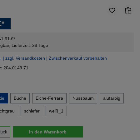
€*
41,61 €*
gbar, Lieferzeit: 28 Tage
t. | zzgl. Versandkosten | Zwischenverkauf vorbehalten
r:
204.0149.71
en
ie
Buche
Eiche-Ferrara
Nussbaum
alufarbig
ichtgrau
schiefer
weiß_1
nzahl: Gib den gewünschten Wert ein oder 
tück
In den Warenkorb