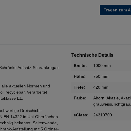
Fragen zum Ar
Technische Details
Breite:
1000 mm
Schränke Aufsatz-Schrankregale
Höhe:
750 mm
 alle aktuellen Normen und
Tiefe:
420 mm
oll recyclebar. Verarbeitet
Farbe:
Ahorn
, Akazie
, Akaz
teklasse E1.
grauweiss
, lichtgrau
ochwertige Dreischicht-
eClass:
24310709
IN EN 14322 in Uni-Oberflächen
Technik) bekantet. Seitenwände,
rank-Aufstellung mit 5 Ordner-