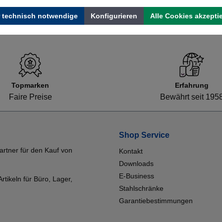
 technisch notwendige
Konfigurieren
Alle Cookies akzepti
Topmarken
Erfahrung
Faire Preise
Bewährt seit 195
Shop Service
artner für den Kauf von
Kontakt
Downloads
E-Business
tikeln für Büro, Lager,
Stahlschränke
Garantiebestimmungen