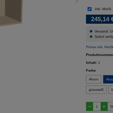
inkl. MwSt.
245,14 
Versand: 1
Sofort verfü
Preise inkl. MwS
Produktnumme
Inhalt:
1
auswähl
Farbe
Ahorn
Akaz
grauweiß
l
Produkt A
S