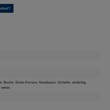
tikel?
ie
, Buche
, Eiche-Ferrara
, Nussbaum
, Schiefer
, alufarbig
,
, weiss