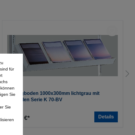
zu
sind für
rt
uchs
e können
Schrägboden 1000x300mm lichtgrau mit
igen Sie
Konsolen Serie K 70-BV
er Sie
Details
56,64 €*
lisieren