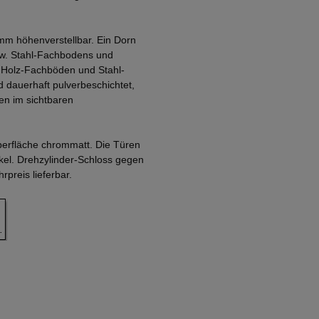
mm höhenverstellbar. Ein Dorn
zw. Stahl-Fachbodens und
. Holz-Fachböden und Stahl-
 dauerhaft pulverbeschichtet,
en im sichtbaren
Oberfläche chrommatt. Die Türen
nkel. Drehzylinder-Schloss gegen
preis lieferbar.