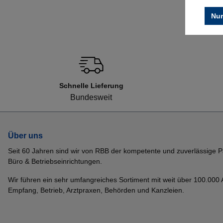
Nur
Schnelle Lieferung
Bundesweit
Über uns
Seit 60 Jahren sind wir von RBB der kompetente und zuverlässige P
Büro & Betriebseinrichtungen.
Wir führen ein sehr umfangreiches Sortiment mit weit über 100.000 Ar
Empfang, Betrieb, Arztpraxen, Behörden und Kanzleien.