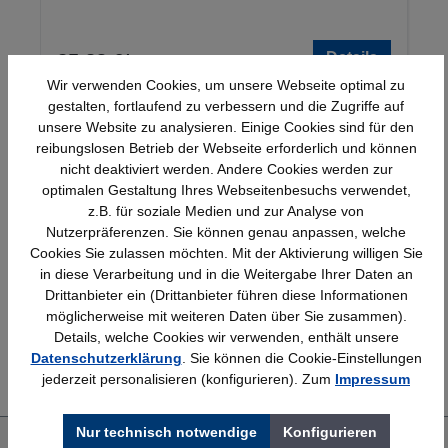
Details
25,23 €*
Wir verwenden Cookies, um unsere Webseite optimal zu
gestalten, fortlaufend zu verbessern und die Zugriffe auf
unsere Website zu analysieren. Einige Cookies sind für den
reibungslosen Betrieb der Webseite erforderlich und können
nicht deaktiviert werden. Andere Cookies werden zur
optimalen Gestaltung Ihres Webseitenbesuchs verwendet,
z.B. für soziale Medien und zur Analyse von
Nutzerpräferenzen. Sie können genau anpassen, welche
Schnelle Lieferung
Topmarken
Cookies Sie zulassen möchten. Mit der Aktivierung willigen Sie
Bundesweit
Faire Preise
in diese Verarbeitung und in die Weitergabe Ihrer Daten an
Drittanbieter ein (Drittanbieter führen diese Informationen
möglicherweise mit weiteren Daten über Sie zusammen).
Details, welche Cookies wir verwenden, enthält unsere
Erfahrung
Kostenlose Beratung
Datenschutzerklärung
. Sie können die Cookie-Einstellungen
Bewährt seit 1958
(04205) 635940
jederzeit personalisieren (konfigurieren). Zum
Impressum
Nur technisch notwendige
Konfigurieren
Über uns