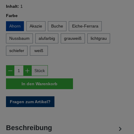
Inhalt:
1
auswählen
Farbe
Ahorn
Akazie
Buche
Eiche-Ferrara
Nussbaum
alufarbig
grauweiß
lichtgrau
schiefer
weiß
Produkt Anzahl: Gib den gewünschten Wert e
Stück
In den Warenkorb
Fragen zum Artikel?
Beschreibung