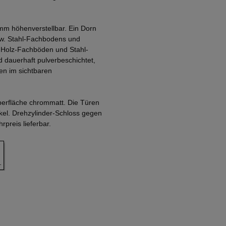
mm höhenverstellbar. Ein Dorn
zw. Stahl-Fachbodens und
. Holz-Fachböden und Stahl-
 dauerhaft pulverbeschichtet,
en im sichtbaren
Oberfläche chrommatt. Die Türen
nkel. Drehzylinder-Schloss gegen
preis lieferbar.