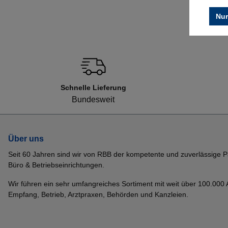
Nur
Schnelle Lieferung
Bundesweit
Über uns
Seit 60 Jahren sind wir von RBB der kompetente und zuverlässige P
Büro & Betriebseinrichtungen.
Wir führen ein sehr umfangreiches Sortiment mit weit über 100.000 Ar
Empfang, Betrieb, Arztpraxen, Behörden und Kanzleien.