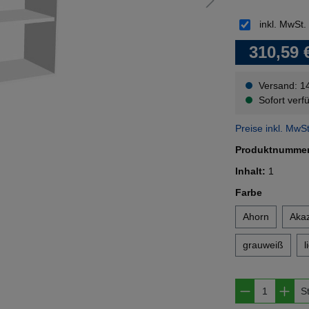
inkl. MwSt.
310,59 
Versand: 1
Sofort verfü
Preise inkl. MwS
Produktnumme
Inhalt:
1
auswähl
Farbe
Ahorn
Akaz
grauweiß
l
Produkt A
S