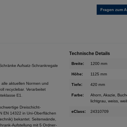
Fragen zum Ar
Technische Details
Breite:
1200 mm
Schränke Aufsatz-Schrankregale
Höhe:
1125 mm
 alle aktuellen Normen und
Tiefe:
420 mm
oll recyclebar. Verarbeitet
Farbe:
Ahorn
, Akazie
, Buch
teklasse E1.
lichtgrau
, weiss
, we
ochwertige Dreischicht-
eClass:
24310709
IN EN 14322 in Uni-Oberflächen
Technik) bekantet. Seitenwände,
rank-Aufstellung mit 5 Ordner-