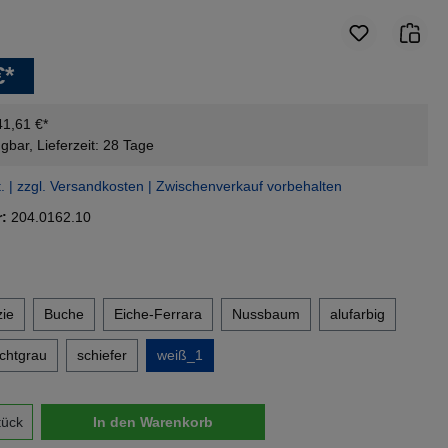
€*
41,61 €*
gbar, Lieferzeit: 28 Tage
t. | zzgl. Versandkosten | Zwischenverkauf vorbehalten
r:
204.0162.10
en
ie
Buche
Eiche-Ferrara
Nussbaum
alufarbig
ichtgrau
schiefer
weiß_1
nzahl: Gib den gewünschten Wert ein oder 
tück
In den Warenkorb