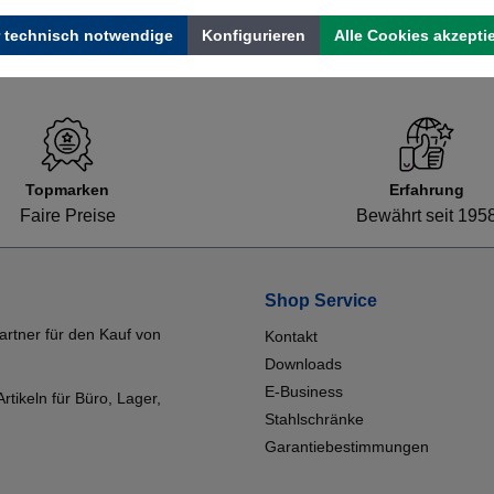
 technisch notwendige
Konfigurieren
Alle Cookies akzepti
Topmarken
Erfahrung
Faire Preise
Bewährt seit 195
Shop Service
artner für den Kauf von
Kontakt
Downloads
E-Business
tikeln für Büro, Lager,
Stahlschränke
Garantiebestimmungen