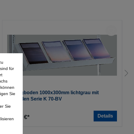
zu
sind für
rt
uchs
e können
Schrägboden 1000x300mm lichtgrau mit
igen Sie
Konsolen Serie K 70-BV
er Sie
Details
56,64 €*
lisieren