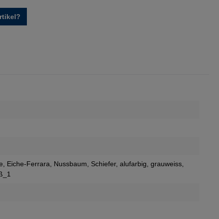
tikel?
e
, Eiche-Ferrara
, Nussbaum
, Schiefer
, alufarbig
, grauweiss
,
iß_1