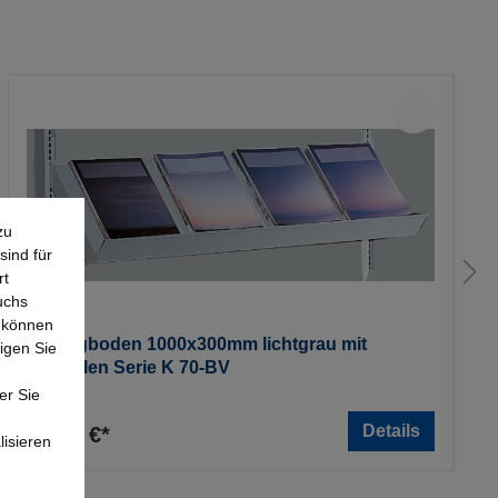
zu
sind für
rt
uchs
e können
Schrägboden 1000x300mm lichtgrau mit
igen Sie
Konsolen Serie K 70-BV
er Sie
Details
56,64 €*
lisieren