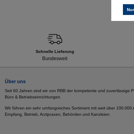
Nur
Schnelle Lieferung
Bundesweit
Über uns
Seit 60 Jahren sind wir von RBB der kompetente und zuverlässige P
Büro & Betriebseinrichtungen.
Wir führen ein sehr umfangreiches Sortiment mit weit über 100.000 Ar
Empfang, Betrieb, Arztpraxen, Behörden und Kanzleien.