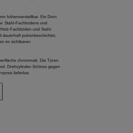
mm höhenverstellbar. Ein Dorn
zw. Stahl-Fachbodens und
. Holz-Fachböden und Stahl-
 dauerhaft pulverbeschichtet,
en im sichtbaren
Oberfläche chrommatt. Die Türen
nkel. Drehzylinder-Schloss gegen
preis lieferbar.