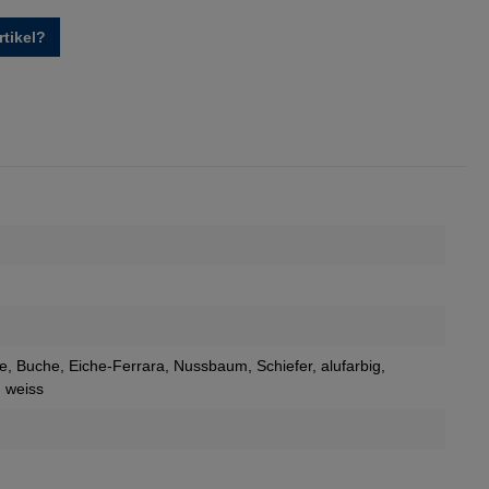
tikel?
ie
, Buche
, Eiche-Ferrara
, Nussbaum
, Schiefer
, alufarbig
,
, weiss