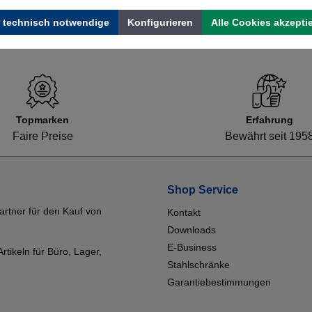
 technisch notwendige
Konfigurieren
Alle Cookies akzepti
Topmarken
Erfahrung
Faire Preise
Bewährt seit 195
Shop Service
artner für den Kauf von
Kontakt
Downloads
E-Business
tikeln für Büro, Lager,
Stahlschränke
Garantiebestimmungen