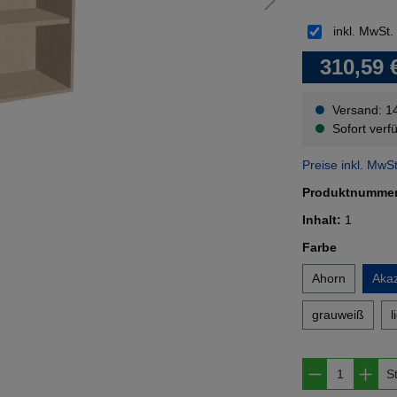
inkl. MwSt.
310,59 
Versand: 1
Sofort verfü
Preise inkl. MwS
Produktnumme
Inhalt:
1
auswähl
Farbe
Ahorn
Akaz
grauweiß
l
Produkt A
S