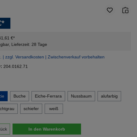
€*
41,61 €*
gbar, Lieferzeit: 28 Tage
t. | zzgl. Versandkosten | Zwischenverkauf vorbehalten
r:
204.0162.71
en
ie
Buche
Eiche-Ferrara
Nussbaum
alufarbig
ichtgrau
schiefer
weiß
nzahl: Gib den gewünschten Wert ein oder 
tück
In den Warenkorb