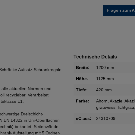
Fragen zum Ar
Technische Details
Breite:
1200 mm
Schränke Aufsatz-Schrankregale
Höhe:
1125 mm
 alle aktuellen Normen und
Tiefe:
420 mm
oll recyclebar. Verarbeitet
Farbe:
Ahorn
, Akazie
, Akaz
teklasse E1.
grauweiss
, lichtgrau
ochwertige Dreischicht-
eClass:
24310709
IN EN 14322 in Uni-Oberflächen
Technik) bekantet. Seitenwände,
rank-Aufstellung mit 5 Ordner-