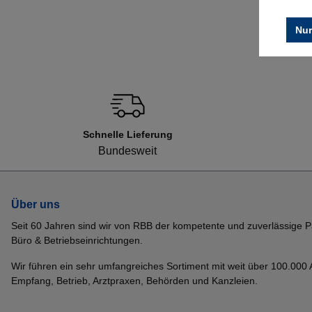
Nur
Schnelle Lieferung
Bundesweit
Über uns
Seit 60 Jahren sind wir von RBB der kompetente und zuverlässige P
Büro & Betriebseinrichtungen.
Wir führen ein sehr umfangreiches Sortiment mit weit über 100.000 Ar
Empfang, Betrieb, Arztpraxen, Behörden und Kanzleien.