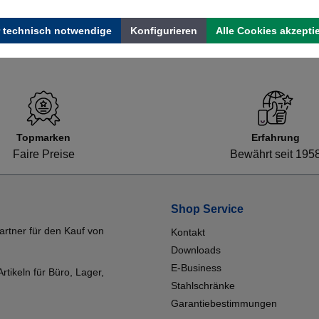
 technisch notwendige
Konfigurieren
Alle Cookies akzepti
Topmarken
Erfahrung
Faire Preise
Bewährt seit 195
Shop Service
artner für den Kauf von
Kontakt
Downloads
E-Business
tikeln für Büro, Lager,
Stahlschränke
Garantiebestimmungen