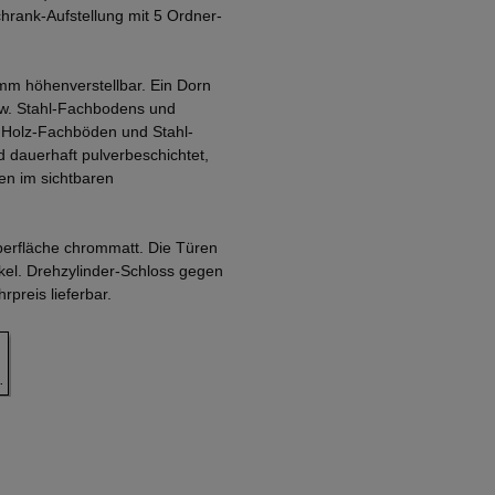
rank-Aufstellung mit 5 Ordner-
mm höhenverstellbar. Ein Dorn
zw. Stahl-Fachbodens und
. Holz-Fachböden und Stahl-
 dauerhaft pulverbeschichtet,
en im sichtbaren
Oberfläche chrommatt. Die Türen
nkel. Drehzylinder-Schloss gegen
preis lieferbar.