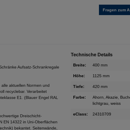
Fragen zum Ar
Technische Details
Breite:
400 mm
Schränke Aufsatz-Schrankregale
Höhe:
1125 mm
 alle aktuellen Normen und
Tiefe:
420 mm
oll recyclebar. Verarbeitet
Farbe:
Ahorn
, Akazie
, Buch
teklasse E1. (Blauer Engel RAL
lichtgrau
, weiss
eClass:
24310709
ochwertige Dreischicht-
IN EN 14322 in Uni-Oberflächen
Technik) bekantet. Seitenwände,