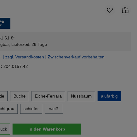
€*
41,61 €*
gbar, Lieferzeit: 28 Tage
t. | zzgl. Versandkosten | Zwischenverkauf vorbehalten
r:
204.0157.42
en
ie
Buche
Eiche-Ferrara
Nussbaum
alufarbig
ichtgrau
schiefer
weiß
nzahl: Gib den gewünschten Wert ein oder 
tück
In den Warenkorb