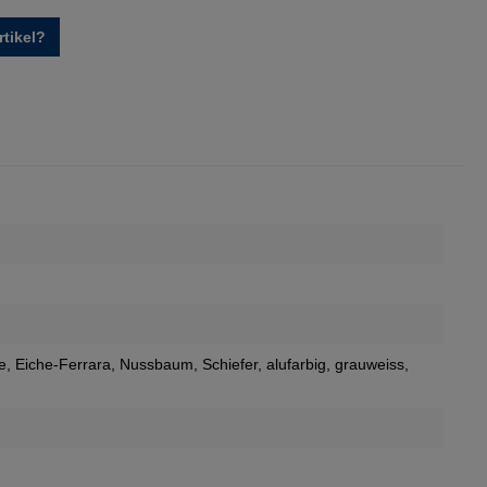
tikel?
e
, Eiche-Ferrara
, Nussbaum
, Schiefer
, alufarbig
, grauweiss
,