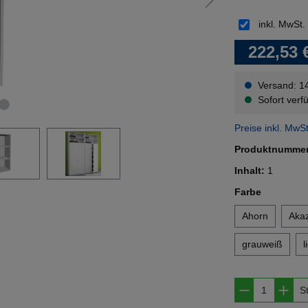
inkl. MwSt.
222,53 
Versand: 1
Sofort verfü
Preise inkl. MwS
Produktnumme
Inhalt:
1
auswähl
Farbe
Ahorn
Akaz
grauweiß
l
Produkt A
S