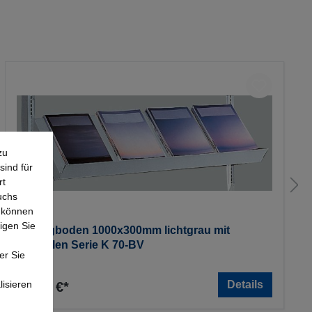
zu
sind für
rt
uchs
e können
igen Sie
Schrägboden 1000x300mm lichtgrau mit
Konsolen Serie K 70-BV
er Sie
lisieren
Details
56,64 €*