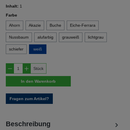
Inhalt:
1
auswählen
Farbe
Ahorn
Akazie
Buche
Eiche-Ferrara
Nussbaum
alufarbig
grauweiß
lichtgrau
schiefer
weiß
Produkt Anzahl: Gib den gewünschten Wert e
Stück
In den Warenkorb
Fragen zum Artikel?
Beschreibung