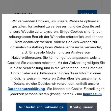
Details
25,23 €*
Wir verwenden Cookies, um unsere Webseite optimal zu
gestalten, fortlaufend zu verbessern und die Zugriffe auf
unsere Website zu analysieren. Einige Cookies sind für den
reibungslosen Betrieb der Webseite erforderlich und können
nicht deaktiviert werden. Andere Cookies werden zur
optimalen Gestaltung Ihres Webseitenbesuchs verwendet,
z.B. für soziale Medien und zur Analyse von
Nutzerpräferenzen. Sie können genau anpassen, welche
Schnelle Lieferung
Topmarken
Cookies Sie zulassen möchten. Mit der Aktivierung willigen Sie
Bundesweit
Faire Preise
in diese Verarbeitung und in die Weitergabe Ihrer Daten an
Drittanbieter ein (Drittanbieter führen diese Informationen
möglicherweise mit weiteren Daten über Sie zusammen).
Details, welche Cookies wir verwenden, enthält unsere
Erfahrung
Kostenlose Beratung
Datenschutzerklärung
. Sie können die Cookie-Einstellungen
Bewährt seit 1958
(04205) 635940
jederzeit personalisieren (konfigurieren). Zum
Impressum
Nur technisch notwendige
Konfigurieren
Über uns