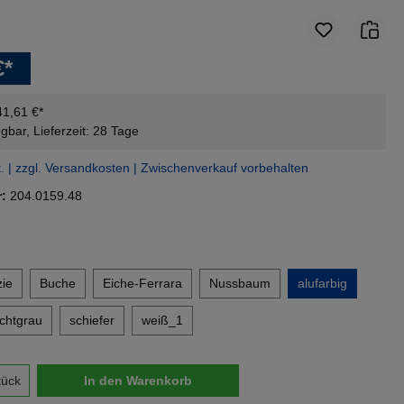
€*
41,61 €*
gbar, Lieferzeit: 28 Tage
t. | zzgl. Versandkosten | Zwischenverkauf vorbehalten
r:
204.0159.48
en
ie
Buche
Eiche-Ferrara
Nussbaum
alufarbig
ichtgrau
schiefer
weiß_1
nzahl: Gib den gewünschten Wert ein oder 
tück
In den Warenkorb