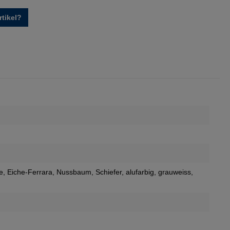
tikel?
e
, Eiche-Ferrara
, Nussbaum
, Schiefer
, alufarbig
, grauweiss
,