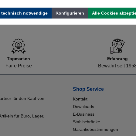
 technisch notwendige
Konfigurieren
Alle Cookies akzepti
Topmarken
Erfahrung
Faire Preise
Bewährt seit 195
Shop Service
artner für den Kauf von
Kontakt
Downloads
E-Business
tikeln für Büro, Lager,
Stahlschränke
Garantiebestimmungen