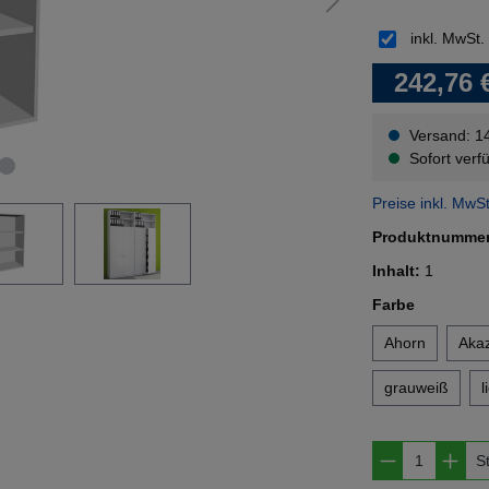
inkl. MwSt.
242,76 
Versand: 1
Sofort verfü
Preise inkl. MwS
Produktnumme
Inhalt:
1
auswähl
Farbe
Ahorn
Akaz
grauweiß
l
Produkt A
S