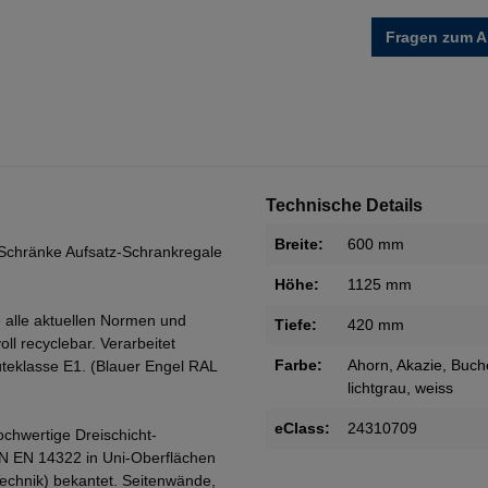
Fragen zum Ar
Technische Details
Breite:
600 mm
Schränke Aufsatz-Schrankregale
Höhe:
1125 mm
 alle aktuellen Normen und
Tiefe:
420 mm
oll recyclebar. Verarbeitet
Farbe:
Ahorn
, Akazie
, Buch
teklasse E1. (Blauer Engel RAL
lichtgrau
, weiss
eClass:
24310709
ochwertige Dreischicht-
IN EN 14322 in Uni-Oberflächen
Technik) bekantet. Seitenwände,