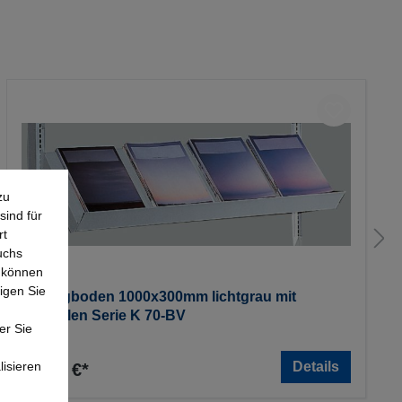
zu
sind für
rt
uchs
e können
igen Sie
Schrägboden 1000x300mm lichtgrau mit
Konsolen Serie K 70-BV
er Sie
lisieren
Details
56,64 €*