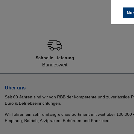
Nur
Schnelle Lieferung
Bundesweit
Über uns
Seit 60 Jahren sind wir von RBB der kompetente und zuverlässige P
Büro & Betriebseinrichtungen.
Wir führen ein sehr umfangreiches Sortiment mit weit über 100.000 Ar
Empfang, Betrieb, Arztpraxen, Behörden und Kanzleien.