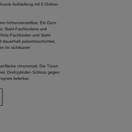
rank-Aufstellung mit 5 Ordner-
mm höhenverstellbar. Ein Dorn
zw. Stahl-Fachbodens und
. Holz-Fachböden und Stahl-
 dauerhaft pulverbeschichtet,
en im sichtbaren
Oberfläche chrommatt. Die Türen
nkel. Drehzylinder-Schloss gegen
preis lieferbar.