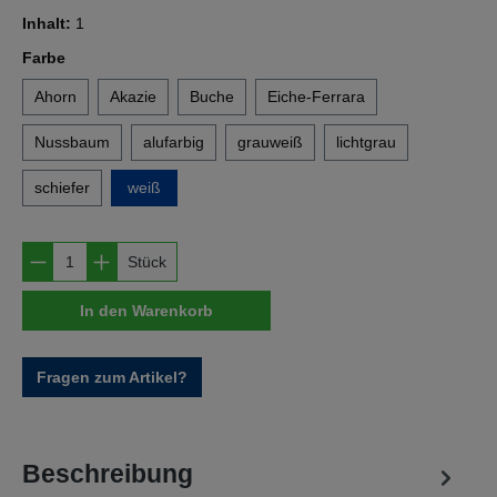
Inhalt:
1
auswählen
Farbe
Ahorn
Akazie
Buche
Eiche-Ferrara
Nussbaum
alufarbig
grauweiß
lichtgrau
schiefer
weiß
Produkt Anzahl: Gib den gewünschten Wert e
Stück
In den Warenkorb
Fragen zum Artikel?
Beschreibung