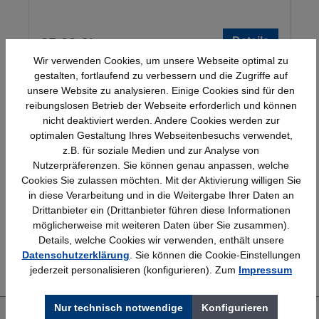
Details
25,23 €*
Wir verwenden Cookies, um unsere Webseite optimal zu
gestalten, fortlaufend zu verbessern und die Zugriffe auf
unsere Website zu analysieren. Einige Cookies sind für den
reibungslosen Betrieb der Webseite erforderlich und können
nicht deaktiviert werden. Andere Cookies werden zur
optimalen Gestaltung Ihres Webseitenbesuchs verwendet,
z.B. für soziale Medien und zur Analyse von
Nutzerpräferenzen. Sie können genau anpassen, welche
Schnelle Lieferung
Topmarken
Cookies Sie zulassen möchten. Mit der Aktivierung willigen Sie
Bundesweit
Faire Preise
in diese Verarbeitung und in die Weitergabe Ihrer Daten an
Drittanbieter ein (Drittanbieter führen diese Informationen
möglicherweise mit weiteren Daten über Sie zusammen).
Details, welche Cookies wir verwenden, enthält unsere
Erfahrung
Kostenlose Beratung
Datenschutzerklärung
. Sie können die Cookie-Einstellungen
Bewährt seit 1958
(04205) 635940
jederzeit personalisieren (konfigurieren). Zum
Impressum
Nur technisch notwendige
Konfigurieren
Über uns