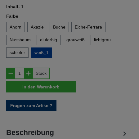
Inhalt:
1
auswählen
Farbe
Ahorn
Akazie
Buche
Eiche-Ferrara
Nussbaum
alufarbig
grauweiß
lichtgrau
schiefer
weiß_1
Produkt Anzahl: Gib den gewünschten Wert e
Stück
In den Warenkorb
Fragen zum Artikel?
Beschreibung