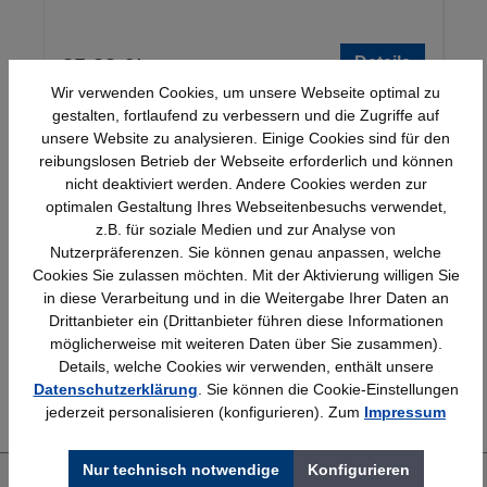
Details
25,23 €*
Wir verwenden Cookies, um unsere Webseite optimal zu
gestalten, fortlaufend zu verbessern und die Zugriffe auf
unsere Website zu analysieren. Einige Cookies sind für den
reibungslosen Betrieb der Webseite erforderlich und können
nicht deaktiviert werden. Andere Cookies werden zur
optimalen Gestaltung Ihres Webseitenbesuchs verwendet,
z.B. für soziale Medien und zur Analyse von
Nutzerpräferenzen. Sie können genau anpassen, welche
Schnelle Lieferung
Topmarken
Cookies Sie zulassen möchten. Mit der Aktivierung willigen Sie
Bundesweit
Faire Preise
in diese Verarbeitung und in die Weitergabe Ihrer Daten an
Drittanbieter ein (Drittanbieter führen diese Informationen
möglicherweise mit weiteren Daten über Sie zusammen).
Details, welche Cookies wir verwenden, enthält unsere
Erfahrung
Kostenlose Beratung
Datenschutzerklärung
. Sie können die Cookie-Einstellungen
Bewährt seit 1958
(04205) 635940
jederzeit personalisieren (konfigurieren). Zum
Impressum
Nur technisch notwendige
Konfigurieren
Über uns