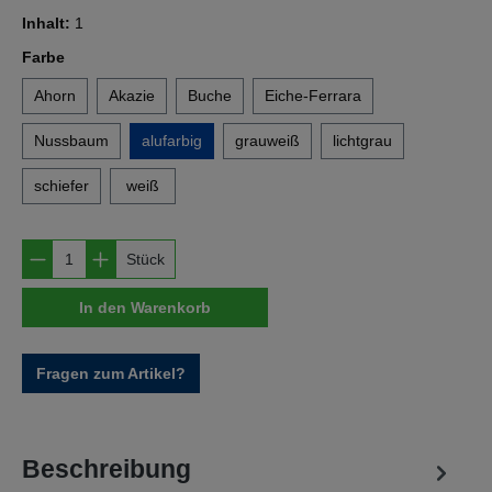
Inhalt:
1
auswählen
Farbe
Ahorn
Akazie
Buche
Eiche-Ferrara
Nussbaum
alufarbig
grauweiß
lichtgrau
schiefer
weiß
Produkt Anzahl: Gib den gewünschten Wert e
Stück
In den Warenkorb
Fragen zum Artikel?
Beschreibung