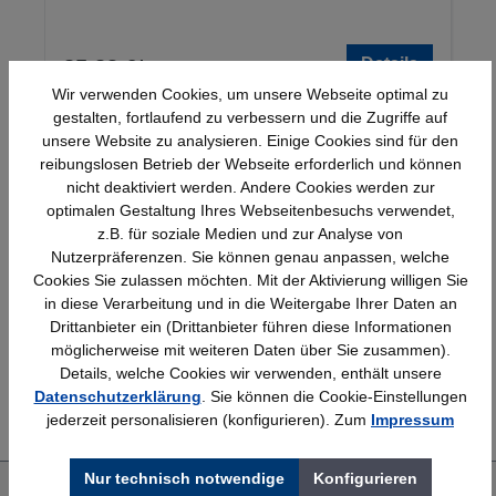
Details
25,23 €*
Wir verwenden Cookies, um unsere Webseite optimal zu
gestalten, fortlaufend zu verbessern und die Zugriffe auf
unsere Website zu analysieren. Einige Cookies sind für den
reibungslosen Betrieb der Webseite erforderlich und können
nicht deaktiviert werden. Andere Cookies werden zur
optimalen Gestaltung Ihres Webseitenbesuchs verwendet,
z.B. für soziale Medien und zur Analyse von
Nutzerpräferenzen. Sie können genau anpassen, welche
Schnelle Lieferung
Topmarken
Cookies Sie zulassen möchten. Mit der Aktivierung willigen Sie
Bundesweit
Faire Preise
in diese Verarbeitung und in die Weitergabe Ihrer Daten an
Drittanbieter ein (Drittanbieter führen diese Informationen
möglicherweise mit weiteren Daten über Sie zusammen).
Details, welche Cookies wir verwenden, enthält unsere
Erfahrung
Kostenlose Beratung
Datenschutzerklärung
. Sie können die Cookie-Einstellungen
Bewährt seit 1958
(04205) 635940
jederzeit personalisieren (konfigurieren). Zum
Impressum
Nur technisch notwendige
Konfigurieren
Über uns