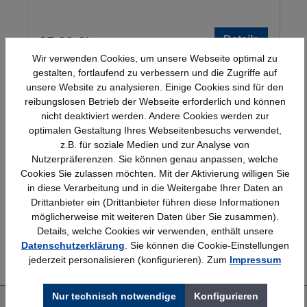
Details
25,23 €*
Wir verwenden Cookies, um unsere Webseite optimal zu
gestalten, fortlaufend zu verbessern und die Zugriffe auf
unsere Website zu analysieren. Einige Cookies sind für den
reibungslosen Betrieb der Webseite erforderlich und können
nicht deaktiviert werden. Andere Cookies werden zur
optimalen Gestaltung Ihres Webseitenbesuchs verwendet,
z.B. für soziale Medien und zur Analyse von
Nutzerpräferenzen. Sie können genau anpassen, welche
Schnelle Lieferung
Topmarken
Cookies Sie zulassen möchten. Mit der Aktivierung willigen Sie
Bundesweit
Faire Preise
in diese Verarbeitung und in die Weitergabe Ihrer Daten an
Drittanbieter ein (Drittanbieter führen diese Informationen
möglicherweise mit weiteren Daten über Sie zusammen).
Details, welche Cookies wir verwenden, enthält unsere
Erfahrung
Kostenlose Beratung
Datenschutzerklärung
. Sie können die Cookie-Einstellungen
Bewährt seit 1958
(04205) 635940
jederzeit personalisieren (konfigurieren). Zum
Impressum
Nur technisch notwendige
Konfigurieren
Über uns