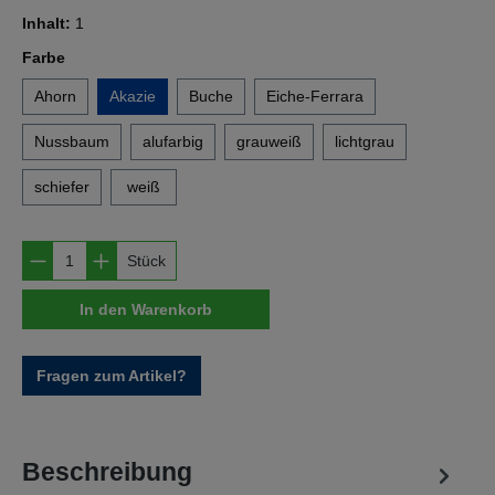
Inhalt:
1
auswählen
Farbe
Ahorn
Akazie
Buche
Eiche-Ferrara
Nussbaum
alufarbig
grauweiß
lichtgrau
schiefer
weiß
Produkt Anzahl: Gib den gewünschten Wert e
Stück
In den Warenkorb
Fragen zum Artikel?
Beschreibung