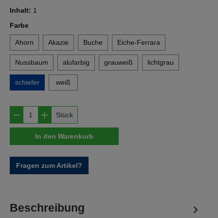
Inhalt:
1
auswählen
Farbe
Ahorn
Akazie
Buche
Eiche-Ferrara
Nussbaum
alufarbig
grauweiß
lichtgrau
schiefer
weiß
Produkt Anzahl: Gib den gewünschten Wert e
Stück
In den Warenkorb
Fragen zum Artikel?
Beschreibung