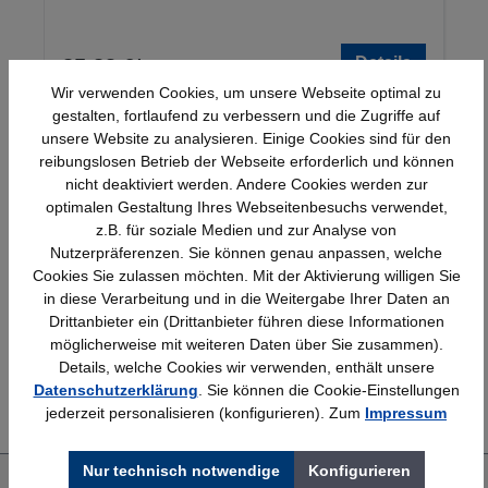
Details
25,23 €*
Wir verwenden Cookies, um unsere Webseite optimal zu
gestalten, fortlaufend zu verbessern und die Zugriffe auf
unsere Website zu analysieren. Einige Cookies sind für den
reibungslosen Betrieb der Webseite erforderlich und können
nicht deaktiviert werden. Andere Cookies werden zur
optimalen Gestaltung Ihres Webseitenbesuchs verwendet,
z.B. für soziale Medien und zur Analyse von
Nutzerpräferenzen. Sie können genau anpassen, welche
Schnelle Lieferung
Topmarken
Cookies Sie zulassen möchten. Mit der Aktivierung willigen Sie
Bundesweit
Faire Preise
in diese Verarbeitung und in die Weitergabe Ihrer Daten an
Drittanbieter ein (Drittanbieter führen diese Informationen
möglicherweise mit weiteren Daten über Sie zusammen).
Details, welche Cookies wir verwenden, enthält unsere
Erfahrung
Kostenlose Beratung
Datenschutzerklärung
. Sie können die Cookie-Einstellungen
Bewährt seit 1958
(04205) 635940
jederzeit personalisieren (konfigurieren). Zum
Impressum
Nur technisch notwendige
Konfigurieren
Über uns