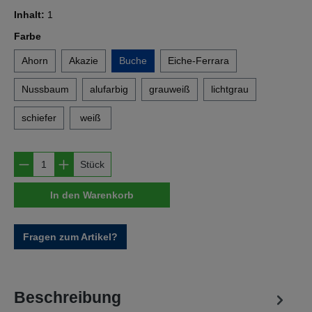
Inhalt:
1
auswählen
Farbe
Ahorn
Akazie
Buche
Eiche-Ferrara
Nussbaum
alufarbig
grauweiß
lichtgrau
schiefer
weiß
Produkt Anzahl: Gib den gewünschten Wert e
Stück
In den Warenkorb
Fragen zum Artikel?
Beschreibung