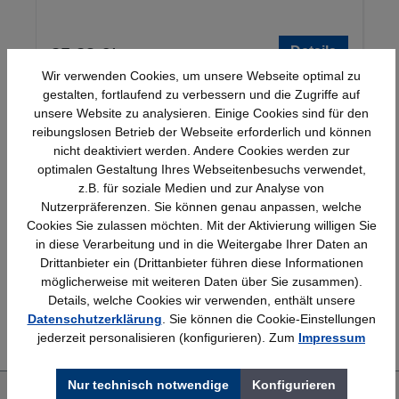
Details
25,23 €*
Wir verwenden Cookies, um unsere Webseite optimal zu
gestalten, fortlaufend zu verbessern und die Zugriffe auf
unsere Website zu analysieren. Einige Cookies sind für den
reibungslosen Betrieb der Webseite erforderlich und können
nicht deaktiviert werden. Andere Cookies werden zur
optimalen Gestaltung Ihres Webseitenbesuchs verwendet,
z.B. für soziale Medien und zur Analyse von
Nutzerpräferenzen. Sie können genau anpassen, welche
Schnelle Lieferung
Topmarken
Cookies Sie zulassen möchten. Mit der Aktivierung willigen Sie
Bundesweit
Faire Preise
in diese Verarbeitung und in die Weitergabe Ihrer Daten an
Drittanbieter ein (Drittanbieter führen diese Informationen
möglicherweise mit weiteren Daten über Sie zusammen).
Details, welche Cookies wir verwenden, enthält unsere
Erfahrung
Kostenlose Beratung
Datenschutzerklärung
. Sie können die Cookie-Einstellungen
Bewährt seit 1958
(04205) 635940
jederzeit personalisieren (konfigurieren). Zum
Impressum
Nur technisch notwendige
Konfigurieren
Über uns