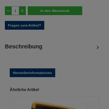
Produkt Anzahl: Gib den gewünschten Wert e
In den Warenkorb
Fragen zum Artikel?
Beschreibung
Herstellerinformationen
Produktgalerie überspringen
Ähnliche Artikel