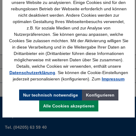
Schnelle Lieferung
Topmarken
unsere Website zu analysieren. Einige Cookies sind für den
Bundesweit
Faire Preise
reibungslosen Betrieb der Webseite erforderlich und können
nicht deaktiviert werden. Andere Cookies werden zur
optimalen Gestaltung Ihres Webseitenbesuchs verwendet,
z.B. für soziale Medien und zur Analyse von
Nutzerpräferenzen. Sie können genau anpassen, welche
Erfahrung
Kostenlose Beratung
Cookies Sie zulassen möchten. Mit der Aktivierung willigen Sie
Bewährt seit 1958
(04205) 635940
in diese Verarbeitung und in die Weitergabe Ihrer Daten an
Drittanbieter ein (Drittanbieter führen diese Informationen
möglicherweise mit weiteren Daten über Sie zusammen).
Über uns
Details, welche Cookies wir verwenden, enthält unsere
Datenschutzerklärung
. Sie können die Cookie-Einstellungen
Shop Service
jederzeit personalisieren (konfigurieren). Zum
Impressum
Informationen
Nur technisch notwendige
Konfigurieren
Service-Hotline
Alle Cookies akzeptieren
Sie planen ein neues Büro? Wir helfen Ihnen kostenlos dabei.
Tel. (04205) 63 59 40