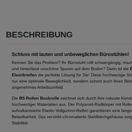
BESCHREIBUNG
Schluss mit lauten und unbeweglichen Bürostühlen!
Kennen Sie das Problem? Ihr Bürostuhl rollt schwergängig, m
und hinterlässt unschöne Spuren auf dem Boden? Dann ist die
B
Elastikreifen
die perfekte Lösung für Sie! Diese hochwertige Sch
nur eine optimale Beweglichkeit, sondern schont auch Ihren Bode
angenehmes Arbeitsumfeld.
Die
BS Rollen Bockrolle
zeichnet sich durch ihre robuste Kons
hochwertiger Materialien aus. Der Polyamid-Radkörper mit Rolle
aufvulkanisierte Elastic-Vollgummi-Reifen garantieren eine lan
Belastbarkeit. Das verzinkt-chromatierte Stahlblechgehäuse sorg
Stabilität.