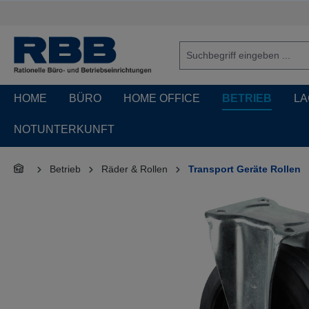
springen
Zur Hauptnavigation springen
HOME
BÜRO
HOME OFFICE
BETRIEB
LA
NOTUNTERKUNFT
Betrieb
Räder & Rollen
Transport Geräte Rollen
Bildergalerie überspringen