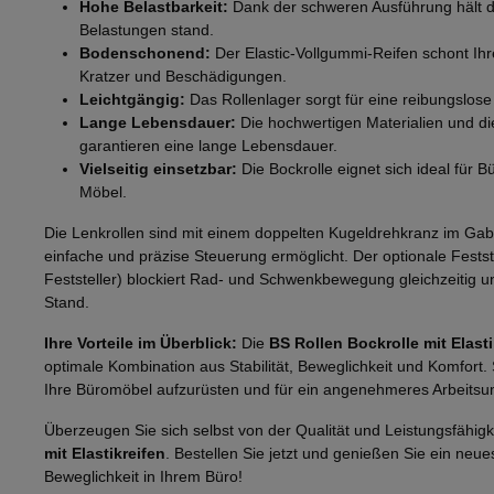
Hohe Belastbarkeit:
Dank der schweren Ausführung hält d
Belastungen stand.
Bodenschonend:
Der Elastic-Vollgummi-Reifen schont Ih
Kratzer und Beschädigungen.
Leichtgängig:
Das Rollenlager sorgt für eine reibungslo
Lange Lebensdauer:
Die hochwertigen Materialien und di
garantieren eine lange Lebensdauer.
Vielseitig einsetzbar:
Die Bockrolle eignet sich ideal für 
Möbel.
Die Lenkrollen sind mit einem doppelten Kugeldrehkranz im Gabe
einfache und präzise Steuerung ermöglicht. Der optionale Festste
Feststeller) blockiert Rad- und Schwenkbewegung gleichzeitig un
Stand.
Ihre Vorteile im Überblick:
Die
BS Rollen Bockrolle mit Elasti
optimale Kombination aus Stabilität, Beweglichkeit und Komfort. 
Ihre Büromöbel aufzurüsten und für ein angenehmeres Arbeitsu
Überzeugen Sie sich selbst von der Qualität und Leistungsfähigk
mit Elastikreifen
. Bestellen Sie jetzt und genießen Sie ein neu
Beweglichkeit in Ihrem Büro!