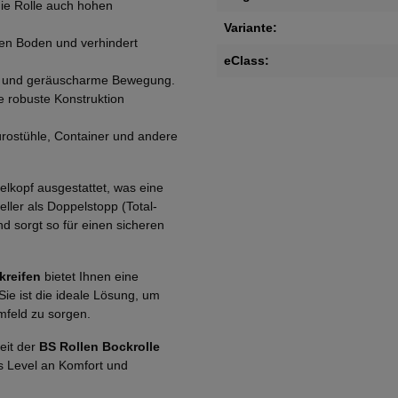
ie Rolle auch hohen
Variante:
ren Boden und verhindert
eClass:
se und geräuscharme Bewegung.
e robuste Konstruktion
Bürostühle, Container und andere
lkopf ausgestattet, was eine
ller als Doppelstopp (Total-
d sorgt so für einen sicheren
kreifen
bietet Ihnen eine
Sie ist die ideale Lösung, um
mfeld zu sorgen.
eit der
BS Rollen Bockrolle
es Level an Komfort und