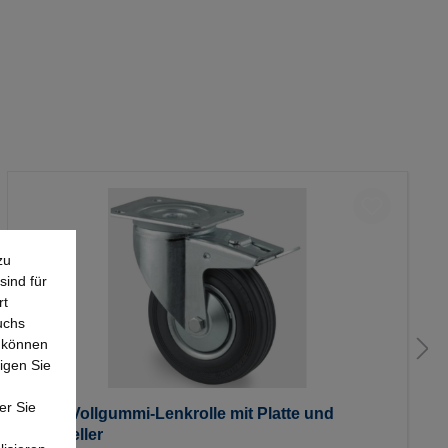
zu
sind für
rt
uchs
e können
igen Sie
er Sie
Tente Vollgummi-Lenkrolle mit Platte und
Feststeller