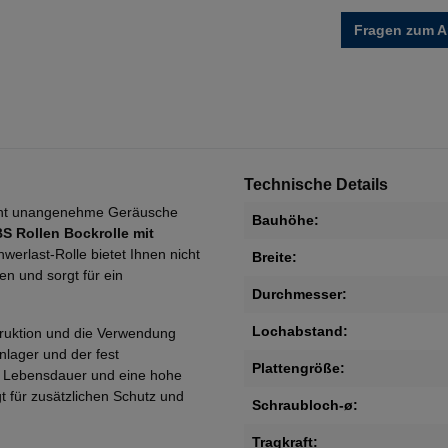
Fragen zum Ar
Technische Details
acht unangenehme Geräusche
Bauhöhe:
S Rollen Bockrolle mit
werlast-Rolle bietet Ihnen nicht
Breite:
n und sorgt für ein
Durchmesser:
Lochabstand:
truktion und die Verwendung
nlager und der fest
Plattengröße:
ge Lebensdauer und eine hohe
t für zusätzlichen Schutz und
Schraubloch-ø:
Tragkraft: