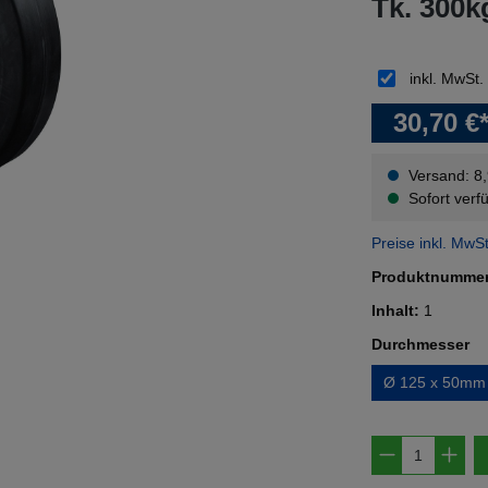
Tk. 300k
inkl. MwSt.
30,70 €
Versand: 8
Sofort verfü
Preise inkl. MwS
Produktnumme
Inhalt:
1
au
Durchmesser
Ø 125 x 50mm
Produkt A