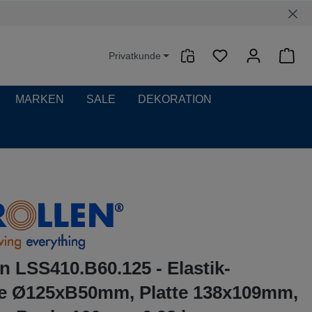
Privatkunde
Waren
MARKEN
SALE
DEKORATION
n LSS410.B60.125 - Elastik-
le Ø125xB50mm, Platte 138x109mm,