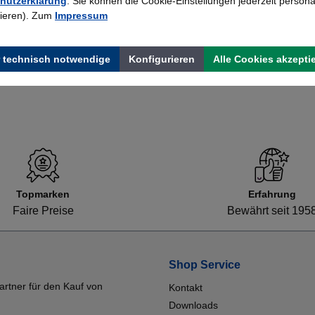
hutzerklärung
. Sie können die Cookie-Einstellungen jederzeit persona
rieren). Zum
Impressum
7,26 €*
 technisch notwendige
Konfigurieren
Alle Cookies akzepti
Topmarken
Erfahrung
Faire Preise
Bewährt seit 195
Shop Service
artner für den Kauf von
Kontakt
Downloads