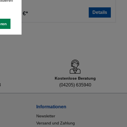
lisieren
Details
12,26 €*
eren
Kostenlose Beratung
8
(04205) 635940
Informationen
Newsletter
Versand und Zahlung