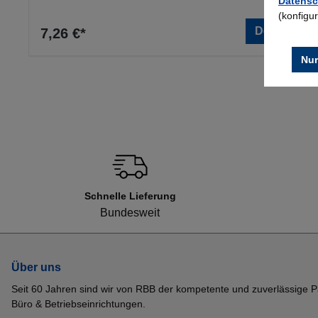
Datensc
(konfigu
Details
7,26 €*
Nur
Schnelle Lieferung
Bundesweit
Über uns
Seit 60 Jahren sind wir von RBB der kompetente und zuverlässige P
Büro & Betriebseinrichtungen.