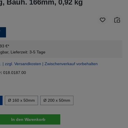
g, Bauh. 166mm, 0,92 kg
*
,93 €*
gbar, Lieferzeit: 3-5 Tage
t. | zzgl. Versandkosten | Zwischenverkauf vorbehalten
r:
018.0187.00
swählen
Ø 160 x 50mm
Ø 200 x 50mm
nzahl: Gib den gewünschten Wert ein oder 
In den Warenkorb