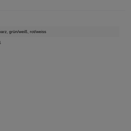
warz
, grün/weiß
, rot/weiss
1