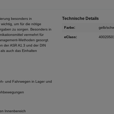
Technische Details
tierung besonders in
wichtig, um für die nötige
Farbe:
gelb/sch
vorgaben zu sorgen. Besonders in
ikationsmittel vermehrt für
eClass:
4002050
n-Management-Methoden gesorgt.
en der ASR A1.3 und der DIN
 als auch das Einhalten
Geh- und Fahrwegen in Lager und
Drehbewegungen
en Innenbereich