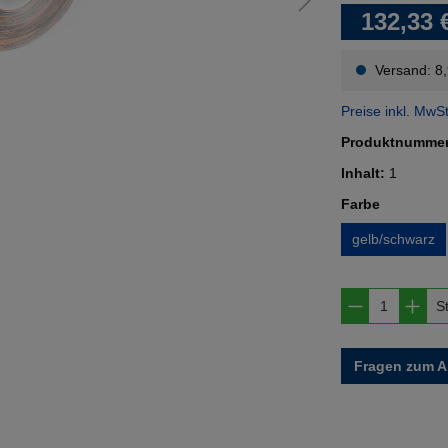
132,33 
Versand: 8
Preise inkl. MwS
Produktnumme
Inhalt:
1
auswähl
Farbe
gelb/schwarz
Produkt A
S
Fragen zum Ar