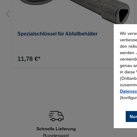
Wir verw
Spezialschlüssel für Abfallbehälter
verbesse
den reib
werden. 
11,78 €*
verwende
genau an
in diese
(Drittan
zusammen
Datensc
(konfigu
Nur
Schnelle Lieferung
Bundesweit