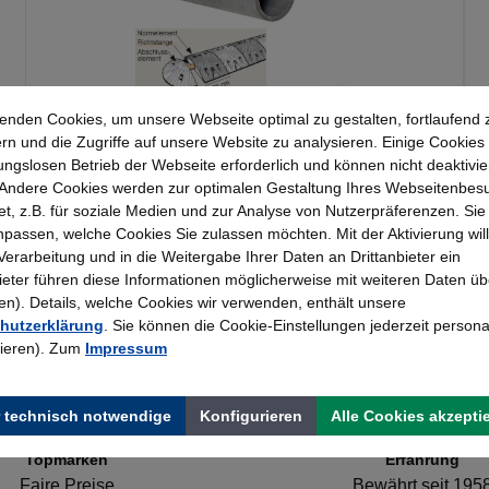
enden Cookies, um unsere Webseite optimal zu gestalten, fortlaufend 
Moravia Richtstange Feuerverzinkt |
rn und die Zugriffe auf unsere Website zu analysieren. Einige Cookies 
Richtstange je angefangenen Meter
ungslosen Betrieb der Webseite erforderlich und können nicht deaktivie
Andere Cookies werden zur optimalen Gestaltung Ihres Webseitenbes
24,16 €*
t, z.B. für soziale Medien und zur Analyse von Nutzerpräferenzen. Si
passen, welche Cookies Sie zulassen möchten. Mit der Aktivierung will
 Verarbeitung und in die Weitergabe Ihrer Daten an Drittanbieter ein
bieter führen diese Informationen möglicherweise mit weiteren Daten üb
). Details, welche Cookies wir verwenden, enthält unsere
hutzerklärung
. Sie können die Cookie-Einstellungen jederzeit persona
rieren). Zum
Impressum
 technisch notwendige
Konfigurieren
Alle Cookies akzepti
Topmarken
Erfahrung
Faire Preise
Bewährt seit 195