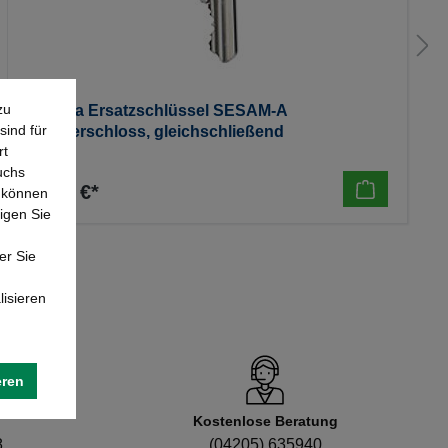
zu
Moravia Ersatzschlüssel SESAM-A
sind für
Zylinderschloss, gleichschließend
rt
uchs
21,06 €*
e können
igen Sie
er Sie
lisieren
eren
Kostenlose Beratung
8
(04205) 635940