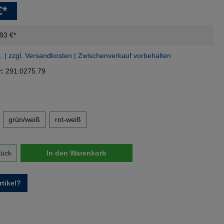
€*
,93 €*
t. | zzgl. Versandkosten | Zwischenverkauf vorbehalten
r:
291.0275.79
en
grün/weiß
rot-weiß
nzahl: Gib den gewünschten Wert ein oder 
tück
In den Warenkorb
tikel?