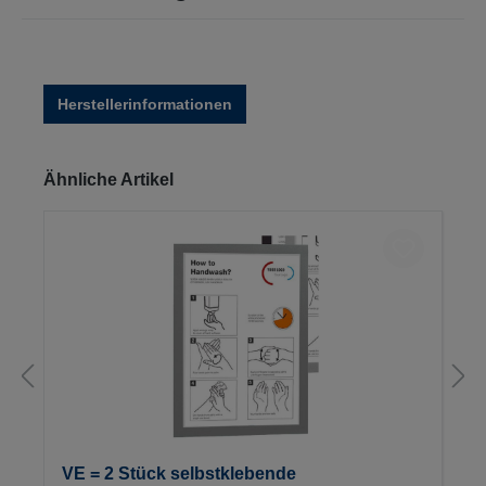
Herstellerinformationen
Produktgalerie überspringen
Ähnliche Artikel
VE = 2 Stück selbstklebende