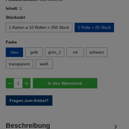
Inhalt:
1
auswählen
Stückzahl
1 Karton a 10 Rollen = 250 Stück
1 Rolle = 25 Stück
auswählen
Farbe
blau
gelb
grün_1
rot
schwarz
transparent
weiß
Produkt Anzahl: Gib den gewünschten Wert e
In den Warenkorb
Fragen zum Artikel?
Beschreibung