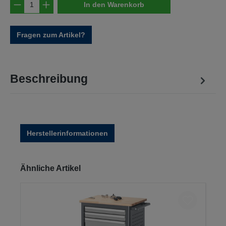
Produkt Anzahl: Gib den gewünschten Wert e
In den Warenkorb
Fragen zum Artikel?
Beschreibung
Herstellerinformationen
Produktgalerie überspringen
Ähnliche Artikel