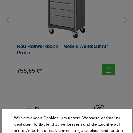
Rau Rollwerkbank – Mobile Werkstatt für
Profis
755,65 €*
Wir verwenden Cookies, um unsere Webseite optimal zu
Schnelle Lieferung
Topmarken
gestalten, fortlaufend zu verbessern und die Zugriffe auf
unsere Website zu analysieren. Einige Cookies sind für den
Bundesweit
Faire Preise