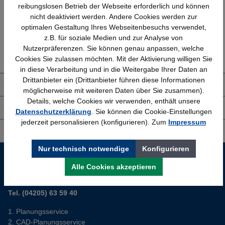
reibungslosen Betrieb der Webseite erforderlich und können
nicht deaktiviert werden. Andere Cookies werden zur
optimalen Gestaltung Ihres Webseitenbesuchs verwendet,
z.B. für soziale Medien und zur Analyse von
Erfahrung
Kostenlose Beratung
Nutzerpräferenzen. Sie können genau anpassen, welche
Bewährt seit 1958
(04205) 635940
Cookies Sie zulassen möchten. Mit der Aktivierung willigen Sie
in diese Verarbeitung und in die Weitergabe Ihrer Daten an
Drittanbieter ein (Drittanbieter führen diese Informationen
Über uns
möglicherweise mit weiteren Daten über Sie zusammen).
Details, welche Cookies wir verwenden, enthält unsere
Shop Service
Datenschutzerklärung
. Sie können die Cookie-Einstellungen
jederzeit personalisieren (konfigurieren). Zum
Impressum
Informationen
Nur technisch notwendige
Konfigurieren
Service-Hotline
Alle Cookies akzeptieren
Sie planen ein neues Büro? Wir helfen Ihnen kostenlos dabei.
Tel. (04205) 63 59 40
Planungsservice
CAD-Planungsservice