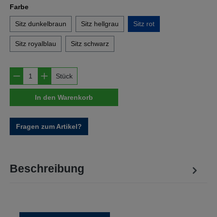
auswählen
Farbe
Sitz dunkelbraun
Sitz hellgrau
Sitz rot
Sitz royalblau
Sitz schwarz
Produkt Anzahl: Gib den gewünschten Wert e
Stück
In den Warenkorb
Fragen zum Artikel?
Beschreibung