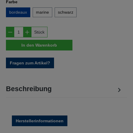
auswählen
Farbe
bordeaux
marine
schwarz
Produkt Anzahl: Gib den gewünschten Wert e
Stück
In den Warenkorb
Fragen zum Artikel?
Beschreibung
Herstellerinformationen