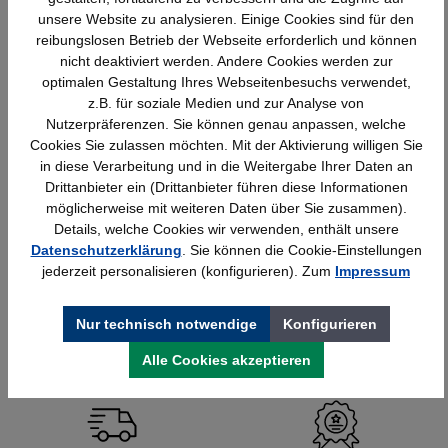
Übernehmen Sie auch die Lieferung und
unsere Website zu analysieren. Einige Cookies sind für den
Montage der neuen Büroschränke?
reibungslosen Betrieb der Webseite erforderlich und können
nicht deaktiviert werden. Andere Cookies werden zur
Wie kann Ordnung im Büro langfristig erhalten
optimalen Gestaltung Ihres Webseitenbesuchs verwendet,
bleiben?
z.B. für soziale Medien und zur Analyse von
Nutzerpräferenzen. Sie können genau anpassen, welche
Welche Rolle spielt das Design bei der Auswahl
Cookies Sie zulassen möchten. Mit der Aktivierung willigen Sie
von Büroschränken?
in diese Verarbeitung und in die Weitergabe Ihrer Daten an
Drittanbieter ein (Drittanbieter führen diese Informationen
Wie kann Stauraum flexibel an wechselnde
möglicherweise mit weiteren Daten über Sie zusammen).
Anforderungen angepasst werden?
Details, welche Cookies wir verwenden, enthält unsere
Datenschutzerklärung
. Sie können die Cookie-Einstellungen
jederzeit personalisieren (konfigurieren). Zum
Impressum
Welche Fehler sollte man bei der
Büroorganisation vermeiden?
Nur technisch notwendige
Konfigurieren
Wie unterstützen digitale Lösungen die
Büroorganisation?
Alle Cookies akzeptieren