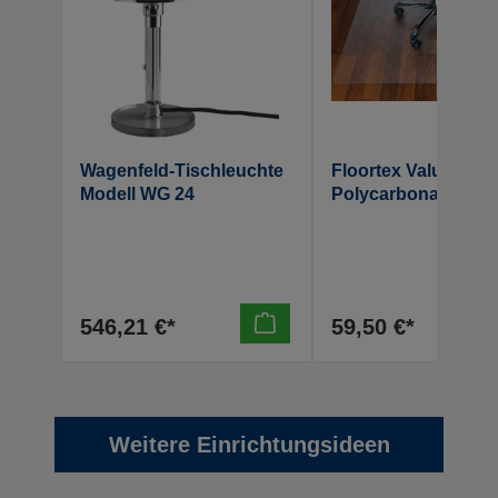
Wagenfeld-Tischleuchte
Floortex Valuemat®
Modell WG 24
Polycarbonat
Bodenschutzmatte ,
harte Böden,
transparent, rechtec
1200 x 750 mm
546,21 €*
59,50 €*
Weitere Einrichtungsideen