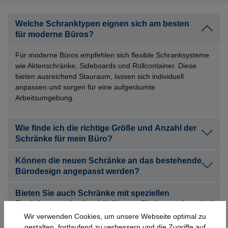
Welche Schranktypen eignen sich am besten
für moderne Büros?
Für moderne Büros empfehlen sich flexible Schranksysteme
wie Aktenschränke, Sideboards und Rollcontainer. Diese
bieten ausreichend Stauraum, lassen sich individuell
anpassen und sorgen für eine aufgeräumte
Arbeitsumgebung.
Wie finde ich die richtige Größe und Anzahl der
Schränke für mein Büro?
Können die neuen Schränke an das bestehende
Bürodesign angepasst werden?
Bieten Sie auch Schränke mit speziellen
Funktionen, wie abschließbaren Fächern oder
Akustik-Elementen an?
Wir verwenden Cookies, um unsere Webseite optimal zu
gestalten, fortlaufend zu verbessern und die Zugriffe auf