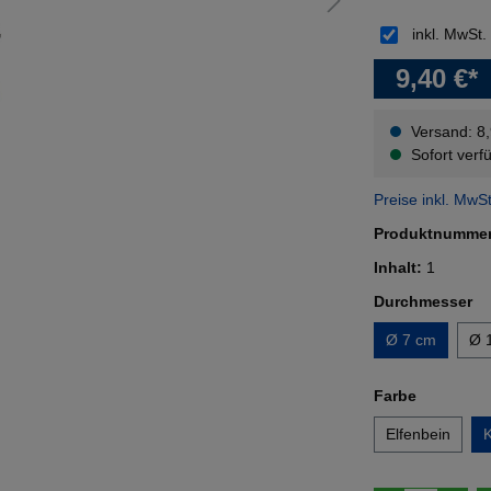
inkl. MwSt.
9,40 €*
Versand: 8
Sofort verfü
Preise inkl. MwS
Produktnumme
Inhalt:
1
au
Durchmesser
Ø 7 cm
Ø 
auswähl
Farbe
Elfenbein
K