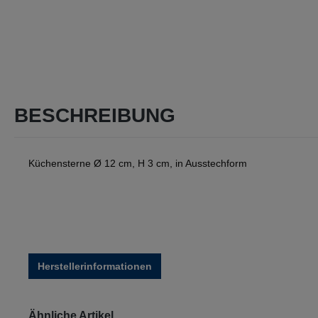
BESCHREIBUNG
Küchensterne Ø 12 cm, H 3 cm, in Ausstechform
Herstellerinformationen
Produktgalerie überspringen
Ähnliche Artikel