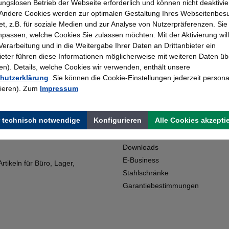
ungslosen Betrieb der Webseite erforderlich und können nicht deaktivie
Andere Cookies werden zur optimalen Gestaltung Ihres Webseitenbes
t, z.B. für soziale Medien und zur Analyse von Nutzerpräferenzen. Si
passen, welche Cookies Sie zulassen möchten. Mit der Aktivierung will
 Verarbeitung und in die Weitergabe Ihrer Daten an Drittanbieter ein
bieter führen diese Informationen möglicherweise mit weiteren Daten üb
Topmarken
Erfahrung
). Details, welche Cookies wir verwenden, enthält unsere
hutzerklärung
. Sie können die Cookie-Einstellungen jederzeit persona
Faire Preise
Bewährt seit 195
rieren). Zum
Impressum
Shop Service
 technisch notwendige
Konfigurieren
Alle Cookies akzepti
artner für den Kauf von
Kontakt
Downloads
E-Business
tikeln für Büro, Lager,
Stahlschränke
Garantiebestimmungen