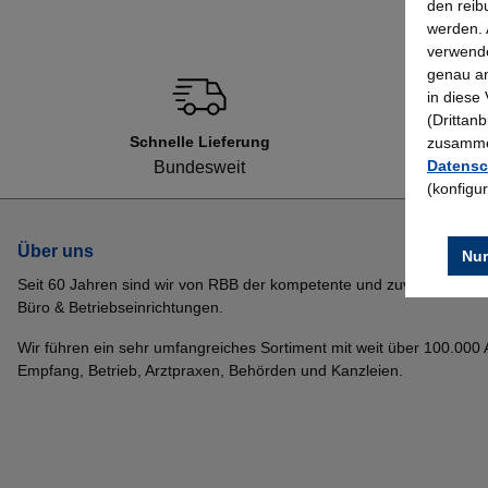
den reib
werden. 
verwende
genau an
in diese
(Drittan
Schnelle Lieferung
zusammen
Datensc
Bundesweit
(konfigu
Über uns
Nur
Seit 60 Jahren sind wir von RBB der kompetente und zuverlässige P
Büro & Betriebseinrichtungen.
Wir führen ein sehr umfangreiches Sortiment mit weit über 100.000 Ar
Empfang, Betrieb, Arztpraxen, Behörden und Kanzleien.