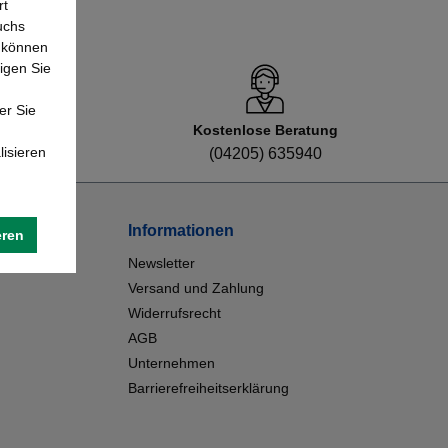
rt
uchs
e können
igen Sie
er Sie
Kostenlose Beratung
lisieren
8
(04205) 635940
Informationen
eren
Newsletter
Versand und Zahlung
Widerrufsrecht
AGB
Unternehmen
Barrierefreiheitserklärung