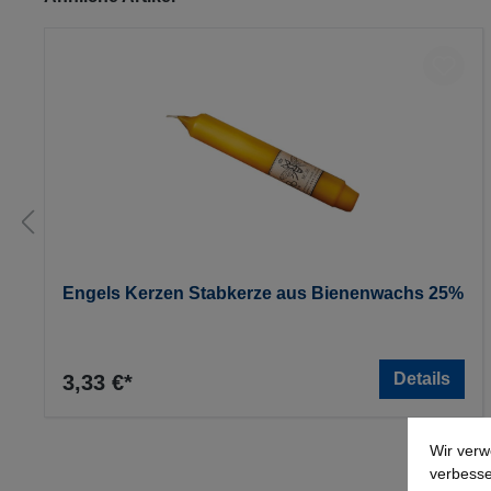
Engels Kerzen Stabkerze aus Bienenwachs 25%
Details
3,33 €*
Wir verw
verbesse