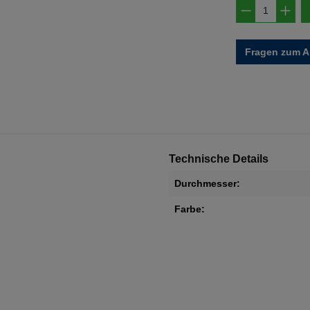
Produkt A
Fragen zum Ar
Technische Details
Durchmesser:
Farbe: