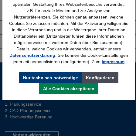
Erfahrung
Kostenlose Beratung
optimalen Gestaltung Ihres Webseitenbesuchs verwendet,
Bewährt seit 1958
(04205) 635940
z.B. für soziale Medien und zur Analyse von
Nutzerpräferenzen. Sie können genau anpassen, welche
Cookies Sie zulassen möchten. Mit der Aktivierung willigen Sie
Über uns
in diese Verarbeitung und in die Weitergabe Ihrer Daten an
Drittanbieter ein (Drittanbieter führen diese Informationen
Shop Service
möglicherweise mit weiteren Daten über Sie zusammen).
Details, welche Cookies wir verwenden, enthält unsere
Datenschutzerklärung
. Sie können die Cookie-Einstellungen
Informationen
jederzeit personalisieren (konfigurieren). Zum
Impressum
Service-Hotline
Nur technisch notwendige
Konfigurieren
Sie planen ein neues Büro? Wir helfen Ihnen kostenlos dabei.
Alle Cookies akzeptieren
Tel. (04205) 63 59 40
Planungsservice
CAD-Planungsservice
Hochwertige Beratung
Vertrag widerrufen