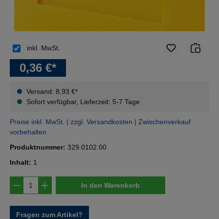
inkl. MwSt.
0,36 €*
Versand: 8,93 €*
Sofort verfügbar, Lieferzeit: 5-7 Tage
Preise inkl. MwSt. | zzgl. Versandkosten | Zwischenverkauf
vorbehalten
Produktnummer:
329.0102.00
Inhalt:
1
Produkt Anzahl: Gib den gewünschten Wert e
In den Warenkorb
Fragen zum Artikel?