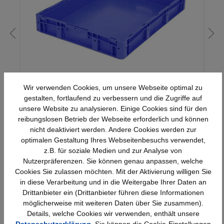
Euro-Stapelbehälter XL, 49 l, mit
Wir verwenden Cookies, um unsere Webseite optimal zu
Standardboden, bis 60 kg belastbar,
gestalten, fortlaufend zu verbessern und die Zugriffe auf
600x800x120mm
unsere Website zu analysieren. Einige Cookies sind für den
56,41 €*
reibungslosen Betrieb der Webseite erforderlich und können
nicht deaktiviert werden. Andere Cookies werden zur
optimalen Gestaltung Ihres Webseitenbesuchs verwendet,
z.B. für soziale Medien und zur Analyse von
Nutzerpräferenzen. Sie können genau anpassen, welche
Cookies Sie zulassen möchten. Mit der Aktivierung willigen Sie
in diese Verarbeitung und in die Weitergabe Ihrer Daten an
Drittanbieter ein (Drittanbieter führen diese Informationen
möglicherweise mit weiteren Daten über Sie zusammen).
Schnelle Lieferung
Topmarken
Details, welche Cookies wir verwenden, enthält unsere
Bundesweit
Faire Preise
Datenschutzerklärung
. Sie können die Cookie-Einstellungen