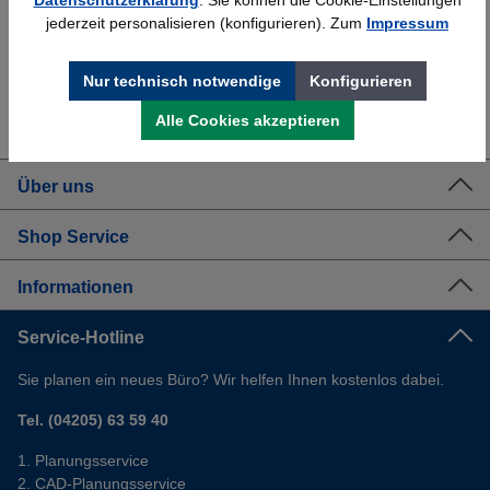
jederzeit personalisieren (konfigurieren). Zum
Impressum
Nur technisch notwendige
Konfigurieren
Erfahrung
Kostenlose Beratung
Bewährt seit 1958
(04205) 635940
Alle Cookies akzeptieren
Über uns
Shop Service
Informationen
Service-Hotline
Sie planen ein neues Büro? Wir helfen Ihnen kostenlos dabei.
Tel. (04205) 63 59 40
Planungsservice
CAD-Planungsservice