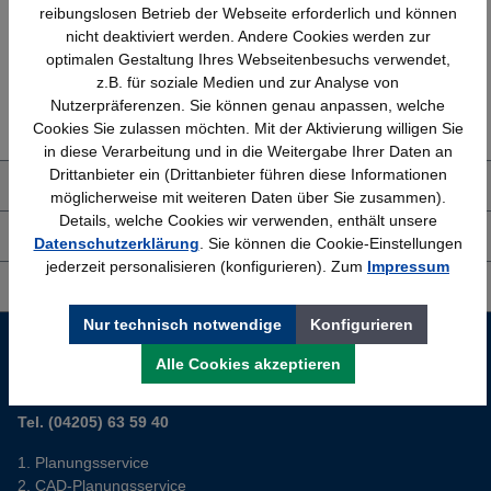
reibungslosen Betrieb der Webseite erforderlich und können
nicht deaktiviert werden. Andere Cookies werden zur
optimalen Gestaltung Ihres Webseitenbesuchs verwendet,
z.B. für soziale Medien und zur Analyse von
Erfahrung
Kostenlose Beratung
Nutzerpräferenzen. Sie können genau anpassen, welche
Bewährt seit 1958
(04205) 635940
Cookies Sie zulassen möchten. Mit der Aktivierung willigen Sie
in diese Verarbeitung und in die Weitergabe Ihrer Daten an
Drittanbieter ein (Drittanbieter führen diese Informationen
Über uns
möglicherweise mit weiteren Daten über Sie zusammen).
Details, welche Cookies wir verwenden, enthält unsere
Shop Service
Datenschutzerklärung
. Sie können die Cookie-Einstellungen
jederzeit personalisieren (konfigurieren). Zum
Impressum
Informationen
Nur technisch notwendige
Konfigurieren
Service-Hotline
Alle Cookies akzeptieren
Sie planen ein neues Büro? Wir helfen Ihnen kostenlos dabei.
Tel. (04205) 63 59 40
Planungsservice
CAD-Planungsservice