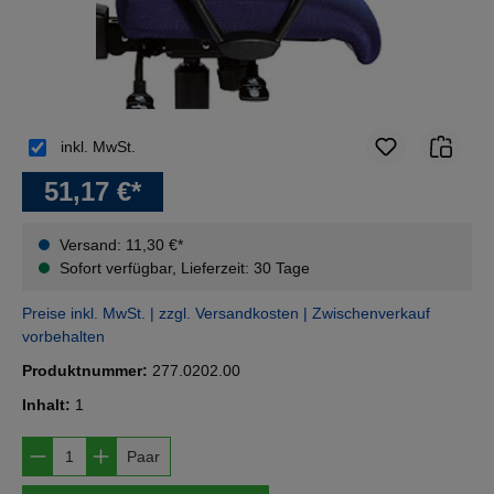
inkl. MwSt.
51,17 €*
Versand: 11,30 €*
Sofort verfügbar, Lieferzeit: 30 Tage
Preise inkl. MwSt. | zzgl. Versandkosten | Zwischenverkauf
vorbehalten
Produktnummer:
277.0202.00
Inhalt:
1
Produkt Anzahl: Gib den gewünschten Wert e
Paar