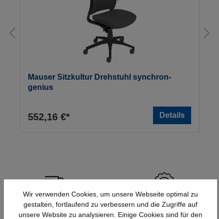
Mauser Sitzkultur Drehstuhl synchron-
genius
Details
552,16 €*
Wir verwenden Cookies, um unsere Webseite optimal zu
gestalten, fortlaufend zu verbessern und die Zugriffe auf
Schnelle Lieferung
Topmarken
unsere Website zu analysieren. Einige Cookies sind für den
Bundesweit
Faire Preise