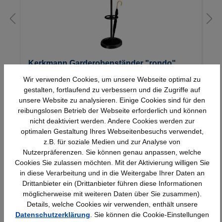
Kerkmann Garderobenständer "rondo",
schwarz, drehbar 8-armig Hakenkrone
Wir verwenden Cookies, um unsere Webseite optimal zu
u.Schirmhalter,1850mm hoch, 11 4 kg
gestalten, fortlaufend zu verbessern und die Zugriffe auf
unsere Website zu analysieren. Einige Cookies sind für den
260,61 €*
reibungslosen Betrieb der Webseite erforderlich und können
nicht deaktiviert werden. Andere Cookies werden zur
optimalen Gestaltung Ihres Webseitenbesuchs verwendet,
z.B. für soziale Medien und zur Analyse von
Nutzerpräferenzen. Sie können genau anpassen, welche
Cookies Sie zulassen möchten. Mit der Aktivierung willigen Sie
in diese Verarbeitung und in die Weitergabe Ihrer Daten an
Drittanbieter ein (Drittanbieter führen diese Informationen
Schnelle Lieferung
Topmarken
möglicherweise mit weiteren Daten über Sie zusammen).
Bundesweit
Faire Preise
Details, welche Cookies wir verwenden, enthält unsere
Datenschutzerklärung
. Sie können die Cookie-Einstellungen