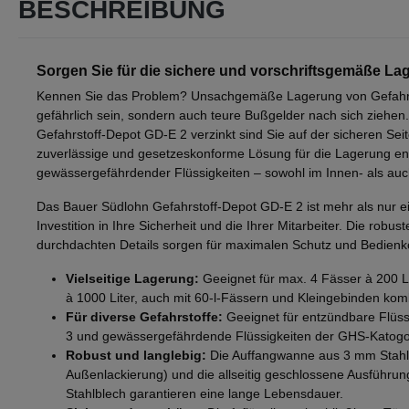
BESCHREIBUNG
Sorgen Sie für die sichere und vorschriftsgemäße Lag
Kennen Sie das Problem? Unsachgemäße Lagerung von Gefahrst
gefährlich sein, sondern auch teure Bußgelder nach sich ziehe
Gefahrstoff-Depot GD-E 2 verzinkt sind Sie auf der sicheren Seit
zuverlässige und gesetzeskonforme Lösung für die Lagerung e
gewässergefährdender Flüssigkeiten – sowohl im Innen- als au
Das Bauer Südlohn Gefahrstoff-Depot GD-E 2 ist mehr als nur ei
Investition in Ihre Sicherheit und die Ihrer Mitarbeiter. Die robus
durchdachten Details sorgen für maximalen Schutz und Bedienk
Vielseitige Lagerung:
Geeignet für max. 4 Fässer à 200 Li
à 1000 Liter, auch mit 60-l-Fässern und Kleingebinden komb
Für diverse Gefahrstoffe:
Geeignet für entzündbare Flüss
3 und gewässergefährdende Flüssigkeiten der GHS-Katogo
Robust und langlebig:
Die Auffangwanne aus 3 mm Stahlb
Außenlackierung) und die allseitig geschlossene Ausführung
Stahlblech garantieren eine lange Lebensdauer.