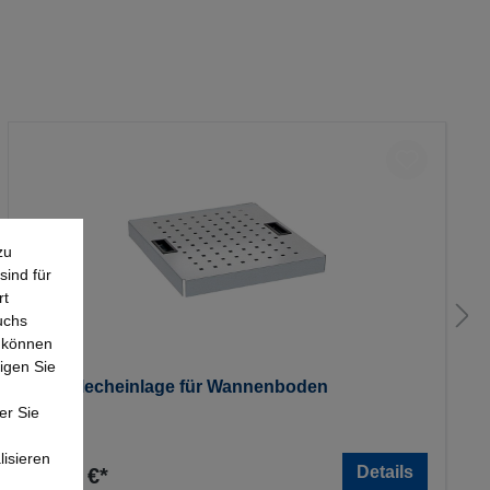
zu
sind für
rt
uchs
e können
igen Sie
Lochblecheinlage für Wannenboden
er Sie
lisieren
Details
28,80 €*