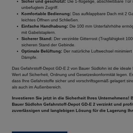
Sicher und geschützt:
Die 1-flügelige, abschließbare Tür 
unbefugtem Zugriff.
Komfortable Bedienung:
Das aufklappbare Dach mit 2 Ga
leichtes Öffnen und Schließen.
Einfache Handhabung:
Die 100 mm Unterfahrhöhe ermögl
mit Gabelstaplern.
Sicherer Stand:
Der verzinkte Gitterrost (Tragfähigkeit 100
sicheren Stand der Gebinde.
Optimale Belüftung:
Der natürliche Luftwechsel minimiert 
Dämpfe.
Das Gefahrstoff-Depot GD-E 2 von Bauer Südlohn ist die ideale
Wert auf Sicherheit, Ordnung und Gesetzeskonformität legen. Es
dass Ihre Gefahrstoffe sicher und vorschriftsgemäß gelagert si
als auch im Außenbereich.
Investieren Sie jetzt in die Sicherheit Ihres Unternehmens!
Bauer Südlohn Gefahrstoff-Depot GD-E 2 verzinkt und profit
zuverlässigen und langlebigen Lösung für die Lagerung Ihr