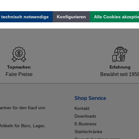
 technisch notwendige
Konfigurieren
Alle Cookies akzepti
Topmarken
Erfahrung
Faire Preise
Bewährt seit 195
Shop Service
artner für den Kauf von
Kontakt
Downloads
E-Business
tikeln für Büro, Lager,
Stahlschränke