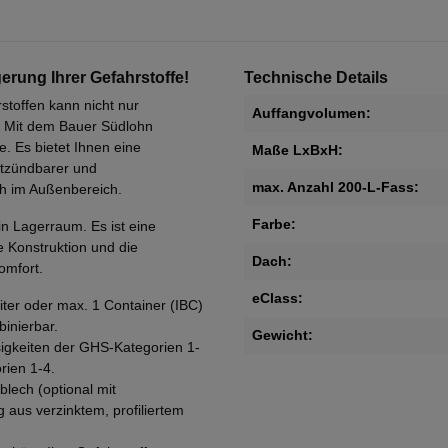
erung Ihrer Gefahrstoffe!
Technische Details
offen kann nicht nur
Auffangvolumen:
n. Mit dem Bauer Südlohn
e. Es bietet Ihnen eine
Maße LxBxH:
ntzündbarer und
max. Anzahl 200-L-Fass:
ch im Außenbereich.
Farbe:
n Lagerraum. Es ist eine
te Konstruktion und die
Dach:
omfort.
eClass:
ter oder max. 1 Container (IBC)
inierbar.
Gewicht:
igkeiten der GHS-Kategorien 1-
rien 1-4.
lech (optional mit
 aus verzinktem, profiliertem