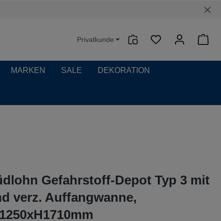
Privatkunde
Waren
MARKEN
SALE
DEKORATION
dlohn Gefahrstoff-Depot Typ 3 mit
d verz. Auffangwanne,
T1250xH1710mm