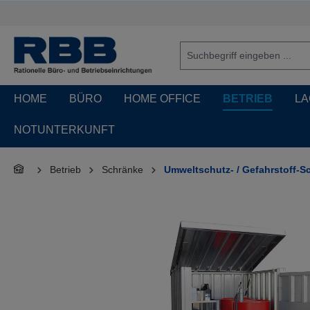
springen
Zur Hauptnavigation springen
HOME
BÜRO
HOME OFFICE
BETRIEB
LA
NOTUNTERKUNFT
Betrieb
Schränke
Umweltschutz- / Gefahrstoff-S
Bildergalerie überspringen