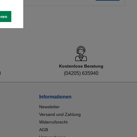
eren
Kostenlose Beratung
8
(04205) 635940
Informationen
Newsletter
Versand und Zahlung
Widerrufsrecht
AGB