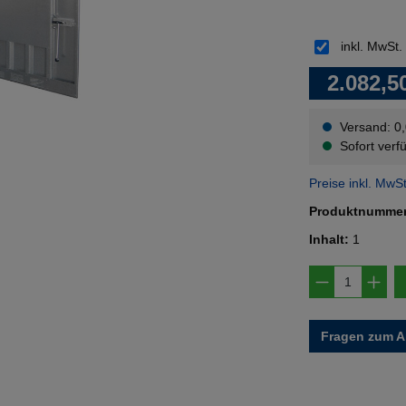
inkl. MwSt.
2.082,5
Versand: 0
Sofort verfü
Preise inkl. MwS
Produktnumme
Inhalt:
1
Produkt A
Fragen zum Ar