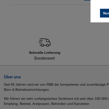
Nur
Schnelle Lieferung
Bundesweit
Über uns
Seit 60 Jahren sind wir von RBB der kompetente und zuverlässige P
Büro & Betriebseinrichtungen.
Wir führen ein sehr umfangreiches Sortiment mit weit über 100.000 Ar
Empfang, Betrieb, Arztpraxen, Behörden und Kanzleien.