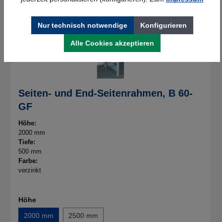
Nur technisch notwendige
Konfigurieren
Alle Cookies akzeptieren
Seiten- und End-Seitenrahmen, B 60-
GF
Höhe:
2000 mm
Tiefe:
500 mm
Farbe:
verzinkt
Höhe
2000 mm
2500 mm