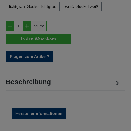
lichtgrau, Sockel lichtgrau
weiß, Sockel weiß
Produkt Anzahl: Gib den gewünschten Wert e
Stück
In den Warenkorb
Fragen zum Artikel?
Beschreibung
Herstellerinformationen