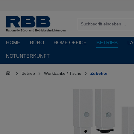
springen
Zur Hauptnavigation springen
HOME
BÜRO
HOME OFFICE
BETRIEB
LA
NOTUNTERKUNFT
Betrieb
Werkbänke / Tische
Zubehör
Bildergalerie überspringen