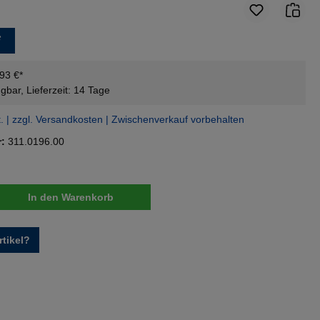
*
,93 €*
gbar, Lieferzeit: 14 Tage
t. | zzgl. Versandkosten | Zwischenverkauf vorbehalten
r:
311.0196.00
nzahl: Gib den gewünschten Wert ein oder 
In den Warenkorb
tikel?