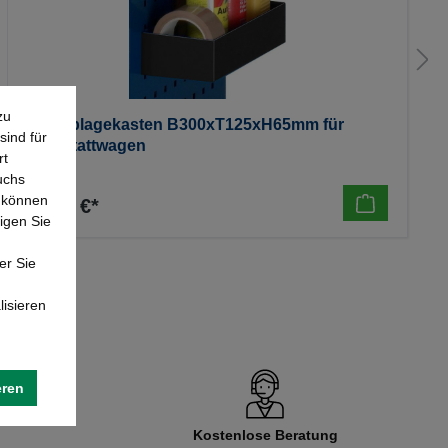
zu
Rau Ablagekasten B300xT125xH65mm für
sind für
Werkstattwagen
rt
uchs
e können
25,70 €*
igen Sie
er Sie
lisieren
eren
Kostenlose Beratung