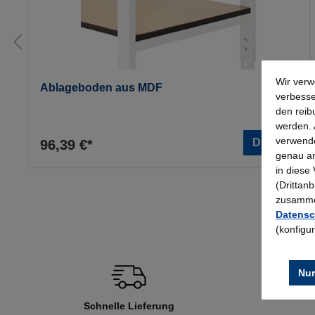
Wir verw
Ablageboden aus MDF
verbesse
den reib
werden. 
verwende
Details
96,39 €*
genau an
in diese
(Drittan
zusammen
Datensc
(konfigu
Nur
Schnelle Lieferung