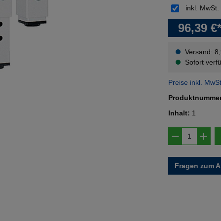
inkl. MwSt.
96,39 €
Versand: 8
Sofort verfü
Preise inkl. MwS
Produktnumme
Inhalt:
1
Produkt A
Fragen zum Ar